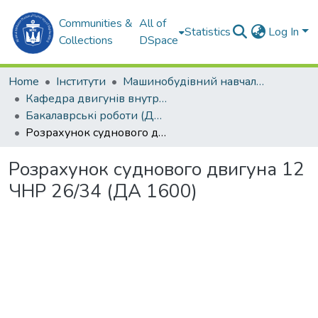
Communities &
All of
Statistics
Log In
Collections
DSpace
Home
Інститути
Машинобудівний навчально-науковий інститут (МННІ)
Кафедра двигунів внутрішнього згоряння, установок та технічної експлуатації (ДВЗ,УтаТЕ)
Бакалаврські роботи (ДВЗ, УтаТЕ)
Розрахунок суднового двигуна 12 ЧНР 26/34 (ДА 1600)
Розрахунок суднового двигуна 12
ЧНР 26/34 (ДА 1600)