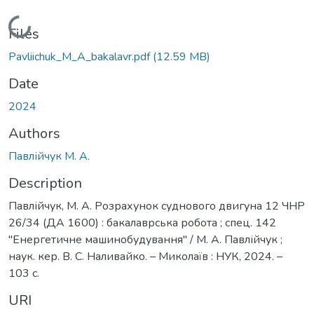
Loading...
Files
Pavliichuk_M_A_bakalavr.pdf
(12.59 MB)
Date
2024
Authors
Павлійчук М. А.
Description
Павлійчук, М. А. Розрахунок суднового двигуна 12 ЧНР
26/34 (ДА 1600) : бакалаврська робота ; спец. 142
''Енергетичне машинобудування'' / М. А. Павлійчук ;
наук. кер. В. С. Наливайко. – Миколаїв : НУК, 2024. –
103 с.
URI