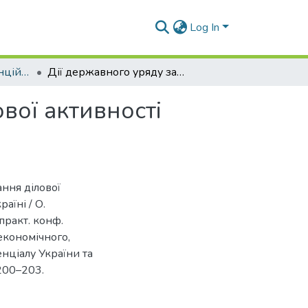
Log In
Матеріали конференцій (ІЦЕ)
Дії державного уряду задля врегулювання ділової активності підприємців в умовах воєнного стану в Україні
вої активності
ння ділової
аїні / О.
практ. конф.
економічного,
нціалу України та
 200–203.