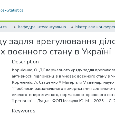
ace
Statistics
Факультет економіки та екології моря (ФЕЕМ)
Кафедра інтелектуальної цифрової економіки (ІЦЕ)
у задля врегулювання діло
х воєнного стану в Україні
Description
Корнієнко, О. Дії державного уряду задля врегулюва
активності підприємців в умовах воєнного стану в Укр
Корнієнко, А. Стаценко // Матеріали V міжнар. наук.-
"Проблеми раціонального використання соціально-
еколого-енергетичного, нормативно-правового поте
її регіонів". – Луцьк : ФОП Мажула Ю. М. – 2023. – С.
Keywords