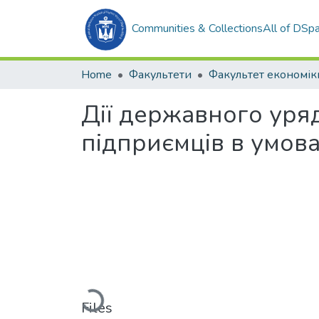
Communities & Collections
All of DSp
Home
Факультети
Дії державного уряд
підприємців в умова
Loading...
Files