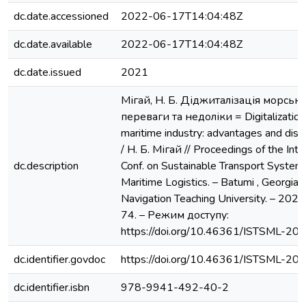
dc.date.accessioned
2022-06-17T14:04:48Z
dc.date.available
2022-06-17T14:04:48Z
dc.date.issued
2021
Мігай, Н. Б. Діджиталізація морської
переваги та недоліки = Digitalization
maritime industry: advantages and dis
/ Н. Б. Мігай // Proceedings of the Inte
dc.description
Conf. on Sustainable Transport System
Maritime Logistics. – Batumi , Georgia 
Navigation Teaching University. – 2021
74. – Режим доступу:
https://doi.org/10.46361/ISTSML-20
dc.identifier.govdoc
https://doi.org/10.46361/ISTSML-20
dc.identifier.isbn
978-9941-492-40-2