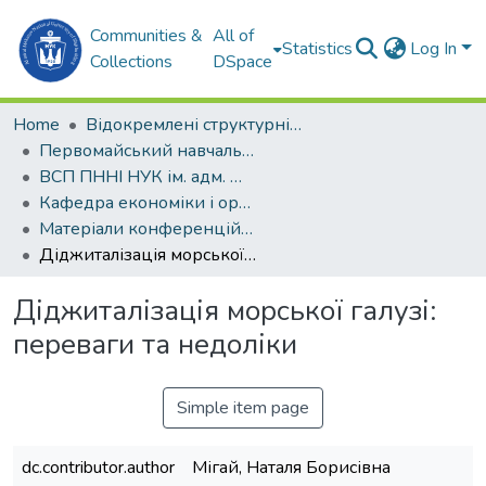
Communities &
All of
Statistics
Log In
Collections
DSpace
Home
Відокремлені структурні підрозділи НУК ім. адм. Макарова
Первомайський навчально-науковий інститут НУК ім. адм. Макарова (ПННІ НУК)
ВСП ПННІ НУК ім. адм. Макарова
Кафедра економіки і організації виробництва (ЕОВ)
Матеріали конференцій (ЕОВ)
Діджиталізація морської галузі: переваги та недоліки
Діджиталізація морської галузі:
переваги та недоліки
Simple item page
dc.contributor.author
Мігай, Наталя Борисівна