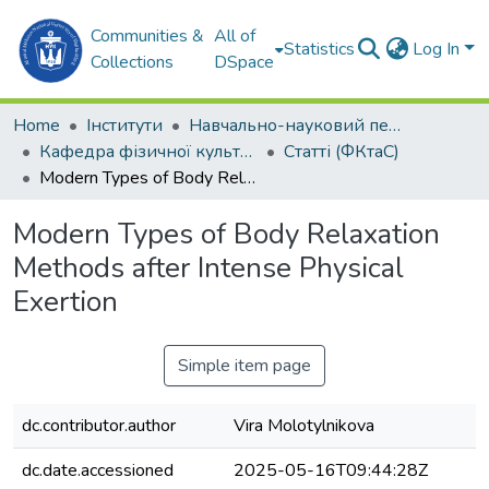
Communities &
All of
Statistics
Log In
Collections
DSpace
Home
Інститути
Навчально-науковий педагогічний інститут ім. В. О. Сухомлинського (ННПІ ім. В.О. Сухомлинського)
Кафедра фізичної культури та спорту (ФКтаС)
Статті (ФКтаС)
Modern Types of Body Relaxation Methods after Intense Physical Exertion
Modern Types of Body Relaxation
Methods after Intense Physical
Exertion
Simple item page
dc.contributor.author
Vira Molotylnikova
dc.date.accessioned
2025-05-16T09:44:28Z