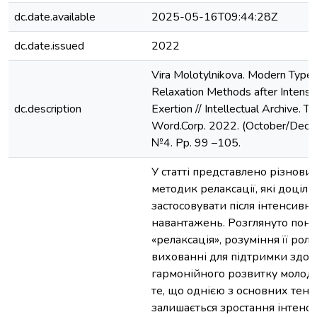
dc.date.available
2025-05-16T09:44:28Z
dc.date.issued
2022
Vira Molotylnikova. Modern Type
Relaxation Methods after Intense
dc.description
Exertion // Intellectual Archive. T
Word.Corp. 2022. (October/Decem
№4. Pp. 99 –105.
У статті представлено різнови
методик релаксації, які доціль
застосовувати після інтенсивн
навантажень. Розглянуто поня
«релаксація», розуміння її рол
вихованні для підтримки здоро
гармонійного розвитку молоді
те, що однією з основних тенд
залишається зростання інтенси