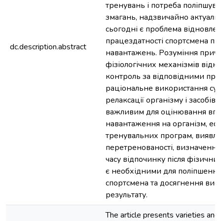
тренувань і потреба поліпшува
змагань, надзвичайно актуаль
сьогодні є проблема відновле
працездатності спортсмена пі
dc.description.abstract
навантажень. Розуміння причи
фізіологічних механізмів відн
контроль за відповідними про
раціональне використання су
релаксації організму і засобів
важливим для оцінювання впл
навантаження на організм, еф
тренувальних програм, виявл
перетренованості, визначенн
часу відпочинку після фізичних
є необхідними для поліпшення
спортсмена та досягнення вис
результату.
The article presents varieties and 