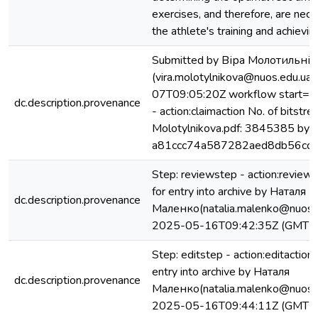
exercises, and therefore, are nec
the athlete's training and achieving
Submitted by Віра Молотильнік
(vira.molotylnikova@nuos.edu.ua
07T09:05:20Z workflow start=St
dc.description.provenance
- action:claimaction No. of bitstre
Molotylnikova.pdf: 3845385 byte
a81ccc74a587282aed8db56cd
Step: reviewstep - action:review
for entry into archive by Наталя
dc.description.provenance
Маленко(natalia.malenko@nuos.e
2025-05-16T09:42:35Z (GMT)
Step: editstep - action:editactio
entry into archive by Наталя
dc.description.provenance
Маленко(natalia.malenko@nuos.e
2025-05-16T09:44:11Z (GMT)