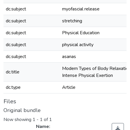
dc.subject
myofascial release
dc.subject
stretching
dc.subject
Physical Education
dc.subject
physical activity
dc.subject
asanas
Modern Types of Body Relaxatio
dc.title
Intense Physical Exertion
dc.type
Article
Files
Original bundle
Now showing
1 - 1 of 1
Name: