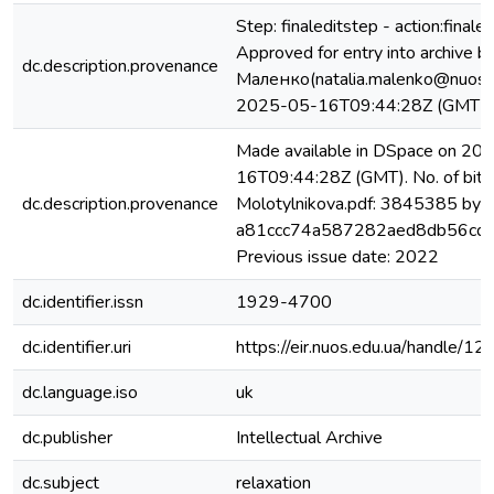
Step: finaleditstep - action:finaled
Approved for entry into archive 
dc.description.provenance
Маленко(natalia.malenko@nuos.e
2025-05-16T09:44:28Z (GMT)
Made available in DSpace on 20
16T09:44:28Z (GMT). No. of bits
dc.description.provenance
Molotylnikova.pdf: 3845385 byte
a81ccc74a587282aed8db56cd
Previous issue date: 2022
dc.identifier.issn
1929-4700
dc.identifier.uri
https://eir.nuos.edu.ua/handle
dc.language.iso
uk
dc.publisher
Intellectual Archive
dc.subject
relaxation