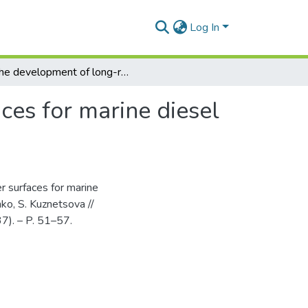
Log In
The development of long-range heat transfer surfaces for marine diesel engine charge air coolers
ces for marine diesel
r surfaces for marine
nko, S. Kuznetsova //
37). – P. 51–57.