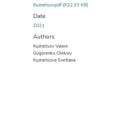
Kuznetsov.pdf
(922.33 KB)
Date
2021
Authors
Kuznetsov Valerii
Gogorenko Oleksiy
Kuznetsova Svetlana