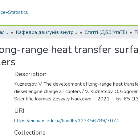
ace
Statistics
Машинобудівний навчально-науковий інститут (МННІ)
Кафедра двигунів внутрішнього згоряння, установок та технічної експлуатації (ДВЗ,УтаТЕ)
Статті (ДВЗ,УтаТЕ)
ng-range heat transfer surfa
lers
Description
Kuznetsov, V. The development of long-range heat transfe
diesel engine charge air coolers / V. Kuznetsov, O. Gogore
Scientific Journals Zeszyty Naukowe. – 2021. – Іss. 65 (1
URI
https://eir.nuos.edu.ua/handle/123456789/7074
Collections