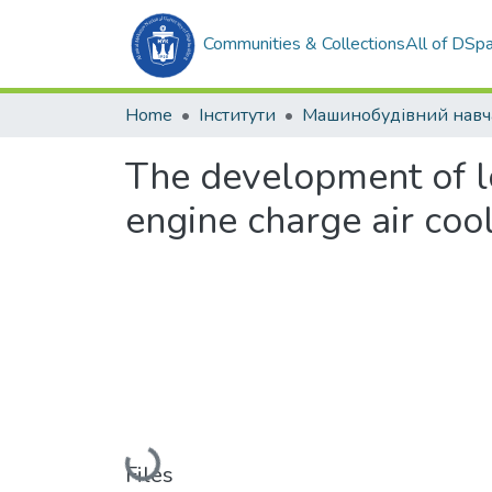
Communities & Collections
All of DSp
Home
Інститути
The development of lo
engine charge air coo
Loading...
Files