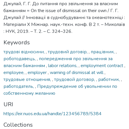
Джулай, Г. Г. До питання про звільнення за власним
бажанням = On the issue of dismissal on their own / Г. Г.
Джулай // Інновації в суднобудуванні та океанотехніці :
Матеріали Х Міжнар. наук.-техн. конф. В 2 т. – Миколаїв
: НУК, 2019. – Т. 2. – С. 324–326.
Keywords
трудові відносини,
,
трудовий договір,
,
працівник,
,
роботодавець,
,
попередження про звільнення за
власним бажанням
,
labor relations,
,
employment contract
,
employee,
,
employer
,
warning of dismissal at will
,
трудовые отношения,
,
трудовой договор,
,
работник,
,
работодатель,
,
Предупреждение об увольнении по
собственному желанию
URI
https://eir.nuos.edu.ua/handle/123456789/5384
Collections