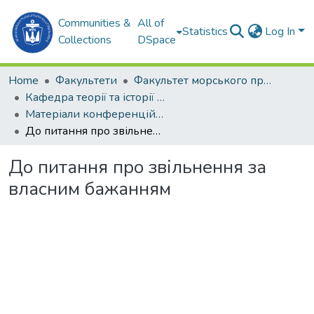
Communities &
All of
Statistics
Log In
Collections
DSpace
Home
Факультети
Факультет морського права (ФМП)
Кафедра теорії та історії держави та права (Т та ІДП)
Матеріали конференцій (Т та ІДП)
До питання про звільнення за власним бажанням
До питання про звільнення за
власним бажанням