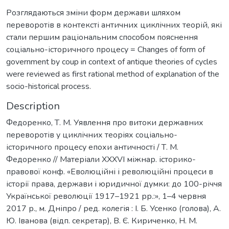
Розглядаються зміни форм держави шляхом
переворотів в контексті античних циклічних теорій, які
стали першим раціональним способом пояснення
соціально-історичного процесу = Changes of form of
government by coup in context of antique theories of cycles
were reviewed as first rational method of explanation of the
socio-historical process.
Description
Федоренко, Т. М. Уявлення про витоки державних
переворотів у циклічних теоріях соціально-
історичного процесу епохи античності / Т. М.
Федоренко // Матеріали ХХХVІ міжнар. історико-
правової конф. «Еволюційні і революційні процеси в
історії права, держави і юридичної думки: до 100-річчя
Української революції 1917–1921 рр.:», 1–4 червня
2017 р., м. Дніпро / ред. колегія : І. Б. Усенко (голова), А.
Ю. Іванова (відп. секретар), В. Є. Кириченко, Н. М.