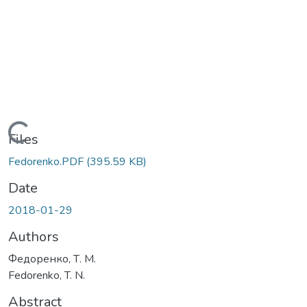
Loading...
Files
Fedorenko.PDF
(395.59 KB)
Date
2018-01-29
Authors
Федоренко, Т. М.
Fedorenko, T. N.
Abstract