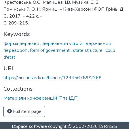
Крестовська, О.О. Малишев, І.В. Музика, Є. В.
Ромінський, О. Н. Ярмиш. – Київ-Херсон : ФОП Грінь, Д.
С., 2017. – 422 с. –
С. 209–215.
Keywords
форма держави
,
державний устрій
,
державний
переворот
,
form of government
,
state structure
,
coup
d'etat
URI
https://eir.nuos.edu.ua/handle/123456789/2368
Collections
Матеріали конференцій (Т та ІДП)
Full item page
DSpace software
copyright © 2002-2026
LYRASIS