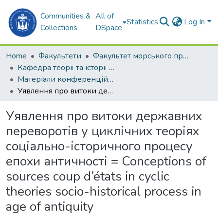
Communities &
All of
Statistics
Log In
Collections
DSpace
Home
Факультети
Факультет морського права (ФМП)
Кафедра теорії та історії держави та права (Т та ІДП)
Матеріали конференцій (Т та ІДП)
Уявлення про витоки державних переворотів у циклічних теоріях соціально-історичного процесу епохи античності = Conceptions of sources coup d’états in cyclic theories socio-historical process in age of antiquity
Уявлення про витоки державних
переворотів у циклічних теоріях
соціально-історичного процесу
епохи античності = Conceptions of
sources coup d’états in cyclic
theories socio-historical process in
age of antiquity