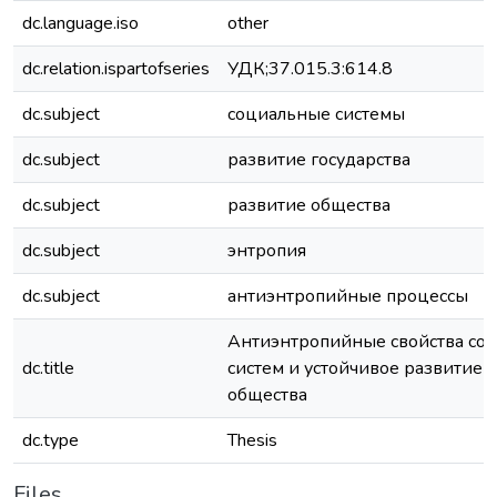
dc.language.iso
other
dc.relation.ispartofseries
УДК;37.015.3:614.8
dc.subject
социальные системы
dc.subject
развитие государства
dc.subject
развитие общества
dc.subject
энтропия
dc.subject
антиэнтропийные процессы
Антиэнтропийные свойства со
dc.title
систем и устойчивое развитие г
общества
dc.type
Thesis
Files