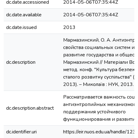
dc.date.accessioned
2014-05-06T07:35:44Z
dc.date.available
2014-05-06T07:35:44Z
dc.date.issued
2013
Мармазинский, О. А. Антиэнтр
свойства социальных систем и 
развитие государства и общества
dc.description
Мармазинский // Матеріали Всеу
метод. конф. "Культура безпеки
сталого розвитку суспільства" 
2013). – Миколаїв : НУК, 2013.
Рассматривается важность соц
антиэнтропийных механизмов 
dc.description.abstract
поддержания устойчивого
функционирования и развития 
dc.identifier.uri
https://eir.nuos.edu.ua/handle/1