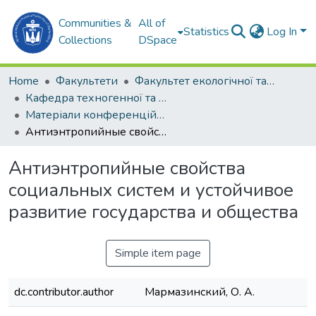
Communities &
All of
Statistics
Log In
Collections
DSpace
Home
Факультети
Факультет екологічної та техногенної безпеки (ФЕТБ)
Кафедра техногенної та цивільної безпеки (Т та ЦБ)
Матеріали конференцій (Т та ЦБ)
Антиэнтропийные свойства социальных систем и устойчивое развитие государства и общества
Антиэнтропийные свойства
социальных систем и устойчивое
развитие государства и общества
Simple item page
dc.contributor.author
Мармазинский, О. А.