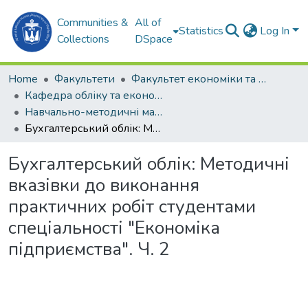
Communities &
All of
Statistics
Log In
Collections
DSpace
Home
Факультети
Факультет економіки та екології моря (ФЕЕМ)
Кафедра обліку та економічного аналізу (О та ЕА)
Навчально-методичні матеріали (О та ЕА)
Бухгалтерський облік: Методичні вказівки до виконання практичних робіт студентами спеціальності "Економіка підприємства". Ч. 2
Бухгалтерський облік: Методичні
вказівки до виконання
практичних робіт студентами
спеціальності "Економіка
підприємства". Ч. 2