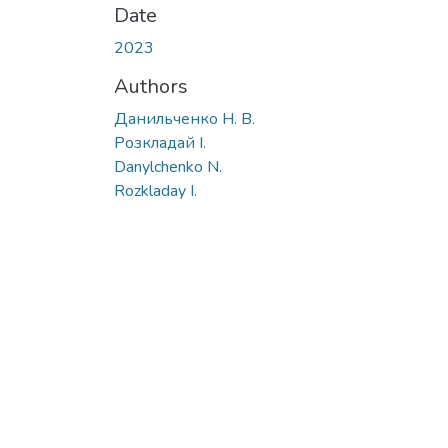
Date
2023
Authors
Данильченко Н. В.
Розкладай І.
Danylchenko N.
Rozkladay I.