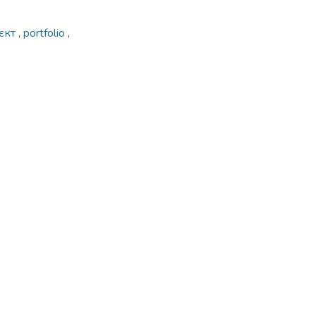
єкт
,
portfolio
,