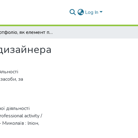
Log In
Портфоліо, як елемент професійної діяльності дизайнера
 дизайнера
яльності
засоби, за
ої діяльності
fessional activity /
 Миколаїв : Іліон,