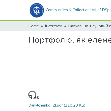
Communities & Collections
All of DSp
Home
Інститути
Портфоліо, як елеме
Loading...
Files
Danylchenko (2).pdf
(218.23 KB)