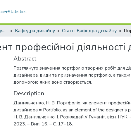
ace
Statistics
Навчально-науковий гуманітарний інститут (ННГІ)
Кафедра дизайну
Статті. Кафедра дизайну
нт професійної діяльності
Abstract
Розглянуто значення портфоліо творчих робіт для ді
дизайнера, види та призначення портфоліо, а також 
допомогою яких воно створюється.
Description
Данильченко, Н. В. Портфоліо, як елемент професійн
дизайнера = Portfolio, as an element of the designer’s pro
Н. В. Данильченко, І. Розкладай // Гуманіт. вісн. НУК. –
2023. – Вип. 16. – С. 17–18.