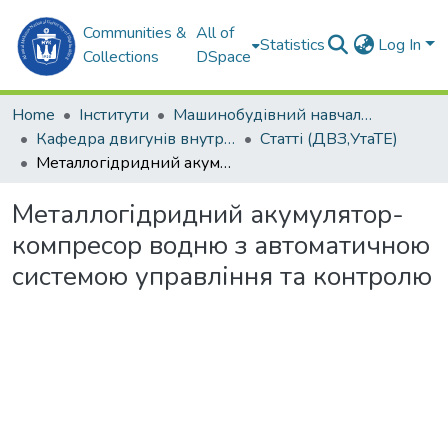
Communities &
All of
Statistics
Log In
Collections
DSpace
Home
Інститути
Машинобудівний навчально-науковий інститут (МННІ)
Кафедра двигунів внутрішнього згоряння, установок та технічної експлуатації (ДВЗ,УтаТЕ)
Статті (ДВЗ,УтаТЕ)
Металлогідридний акумулятор-компресор водню з автоматичною системою управління та контролю
Металлогідридний акумулятор-
компресор водню з автоматичною
системою управління та контролю