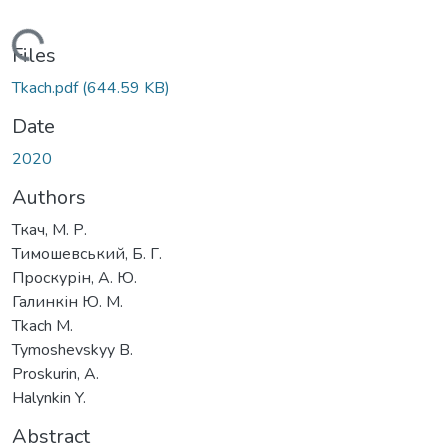
oading...
Files
Tkach.pdf
(644.59 KB)
Date
2020
Authors
Ткач, М. Р.
Тимошевський, Б. Г.
Проскурін, А. Ю.
Галинкін Ю. М.
Tkach M.
Tymoshevskyy B.
Proskurin, A.
Halynkin Y.
Abstract