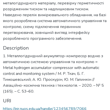
металогідридного матеріалу, перевірку герметичності
розрідженим тиском та надлишковим тиском.
Наведено перелік вимірювального обладнання, на базі
якого розроблена система автоматичного управління та
контролю, схему підключення первинних
перетворювачів, зовнішній вигляд інтерфейсу
розробленого програмного забезпечення.
Description
1. Металлогідридний акумулятор-компресор водню з
автоматичною системою управління та контролю =
Metal hydrogen accumulator-compressor with automatic
control and monitoring system / М. Р. Ткач, Б. Г.
Тимошевський, А. Ю. Проскурін, Ю. М. Галинкін //
Авіаційно-космічна техніка і технологія. – 2020. – № 5
(165). – С. 53–60.
URI
https://eir.nuos.edu.ua/handle/123456789/7066