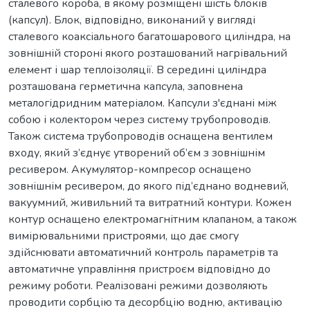
сталевого короба, в якому розміщені шість блоків
(капсул). Блок, відповідно, виконаний у вигляді
сталевого коаксіального багатошарового циліндра, на
зовнішній стороні якого розташований нагрівальний
елемент і шар теплоізоляції. В середині циліндра
розташована герметична капсула, заповнена
металогідридним матеріалом. Капсули з'єднані між
собою і колектором через систему трубопроводів.
Також система трубопроводів оснащена вентилем
входу, який з’єднує утворений об’єм з зовнішнім
ресивером. Акумулятор-компресор оснащено
зовнішнім ресивером, до якого під’єднано водневий,
вакуумний, живильний та витратний контури. Кожен
контур оснащено електромагнітним клапаном, а також
вимірювальними пристроями, що дає смогу
здійснювати автоматичний контроль параметрів та
автоматичне управління пристроєм відповідно до
режиму роботи. Реалізовані режими дозволяють
проводити сорбцію та десорбцію водню, активацію