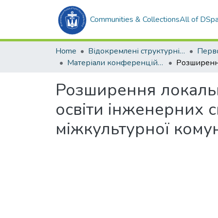
Communities & Collections
All of DSp
Home
Відокремлені структурні підрозділи НУК ім. адм. Макарова
Матеріали конференцій (СДГ)
Розширення локальн
освіти інженерних с
міжкультурної комун