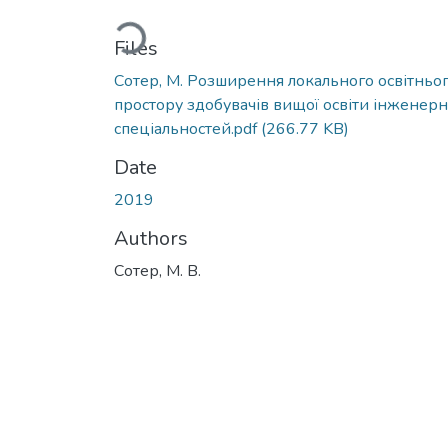
Loading...
Files
Сотер, М. Розширення локального освітньо
простору здобувачів вищої освіти інженер
спеціальностей.pdf
(266.77 KB)
Date
2019
Authors
Сотер, М. В.