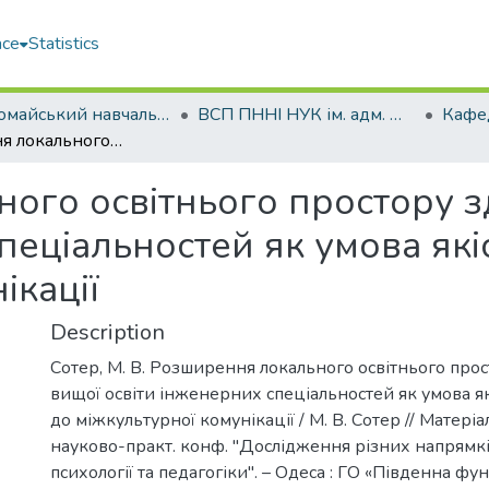
ace
Statistics
Первомайський навчально-науковий інститут НУК ім. адм. Макарова (ПННІ НУК)
ВСП ПННІ НУК ім. адм. Макарова
Розширення локального освітнього простору здобувачів вищої освіти інженерних спеціальностей як умова якісної підготовки до міжкультурної комунікації
ого освітнього простору з
пеціальностей як умова які
ікації
Description
Сотер, М. В. Розширення локального освітнього прос
вищої освіти інженерних спеціальностей як умова як
до міжкультурної комунікації / М. В. Сотер // Матері
науково-практ. конф. "Дослідження різних напрямк
психології та педагогіки". – Одеса : ГО «Південна фу