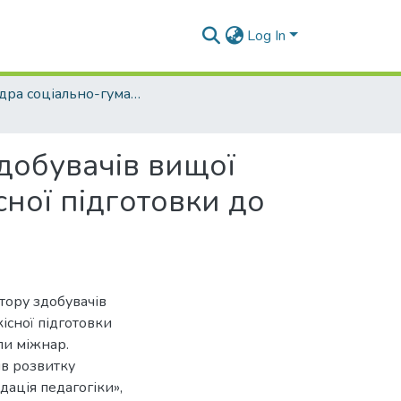
Log In
Кафедра соціально-гуманітарних дисциплін (СГД)
добувачів вищої
сної підготовки до
тору здобувачів
існої підготовки
али міжнар.
ів розвитку
ндація педагогіки»,