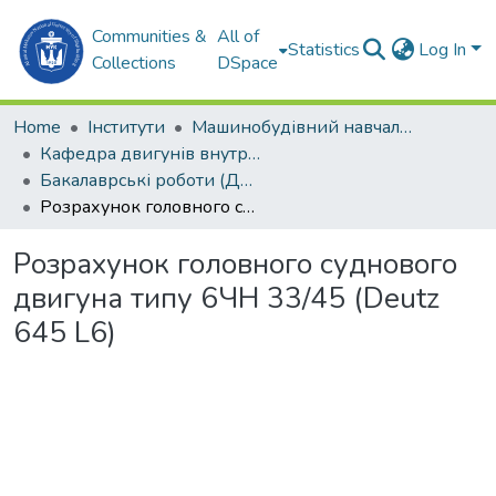
Communities &
All of
Statistics
Log In
Collections
DSpace
Home
Інститути
Машинобудівний навчально-науковий інститут (МННІ)
Кафедра двигунів внутрішнього згоряння, установок та технічної експлуатації (ДВЗ,УтаТЕ)
Бакалаврські роботи (ДВЗ, УтаТЕ)
Розрахунок головного суднового двигуна типу 6ЧН 33/45 (Deutz 645 L6)
Розрахунок головного суднового
двигуна типу 6ЧН 33/45 (Deutz
645 L6)