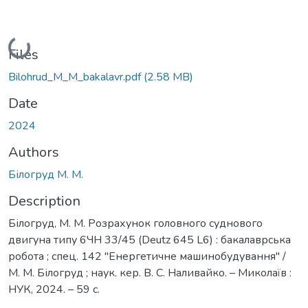
Loading...
Files
Bilohrud_M_M_bakalavr.pdf
(2.58 MB)
Date
2024
Authors
Білогруд М. М.
Description
Білогруд, М. М. Розрахунок головного суднового
двигуна типу 6ЧН 33/45 (Deutz 645 L6) : бакалаврська
робота ; спец. 142 ''Енергетичне машинобудування'' /
М. М. Білогруд ; наук. кер. В. С. Наливайко. – Миколаїв :
НУК, 2024. – 59 с.