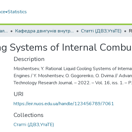
ace
Statistics
Машинобудівний навчально-науковий інститут (МННІ)
Кафедра двигунів внутрішнього згоряння, установок та технічної експлуатації (ДВЗ,УтаТЕ)
Статті (ДВЗ,УтаТЕ)
ng Systems of Internal Combu
Description
Moshentsev, Y. Rational Liquid Cooling Systems of Intern
Engines / Y. Moshentsev, O. Gogorenko, O. Dvirna // Advan
Technology Research Journal. – 2022. – Vol. 16, iss. 1. – 
URI
https://eir.nuos.edu.ua/handle/123456789/7061
Collections
Статті (ДВЗ,УтаТЕ)