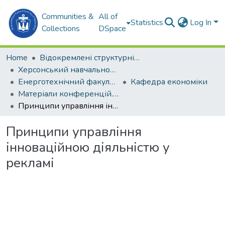
Communities &
All of
Statistics
Log In
Collections
DSpace
Home
Відокремлені структурні підрозділи НУК ім. адм. Макарова
Херсонський навчально-науковий інститут НУК ім. адм. Макарова (ХННІ НУК)
Енерготехнічний факультет
Кафедра економіки
Матеріали конференцій. Кафедра економіки.
Принципи управління інноваційною діяльністю у рекламі
Принципи управління
інноваційною діяльністю у
рекламі