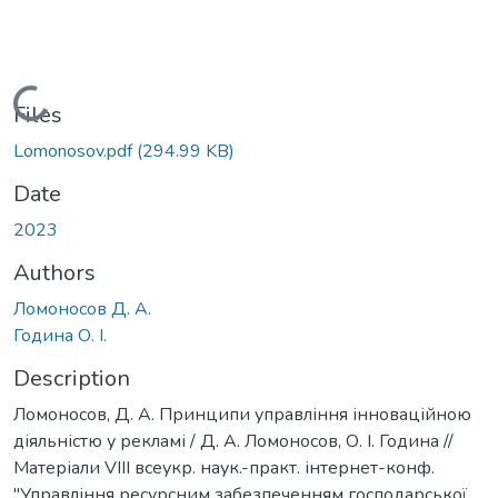
Loading...
Files
Lomonosov.pdf
(294.99 KB)
Date
2023
Authors
Ломоносов Д. А.
Година О. І.
Description
Ломоносов, Д. А. Принципи управління інноваційною
діяльністю у рекламі / Д. А. Ломоносов, О. І. Година //
Матеріали VІІІ всеукр. наук.-практ. інтернет-конф.
"Управління ресурсним забезпеченням господарської