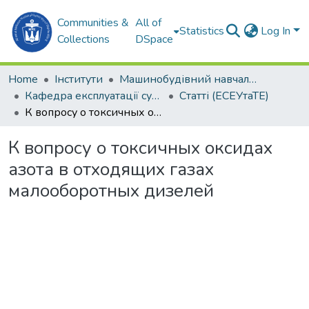
Communities &
All of
Statistics
Log In
Collections
DSpace
Home
Інститути
Машинобудівний навчально-науковий інститут (МННІ)
Кафедра експлуатації суднових енергетичних установок та теплоенергетики (ЕСЕУтаТЕ)
Статті (ЕСЕУтаТЕ)
К вопросу о токсичных оксидах азота в отходящих газах малооборотных дизелей
К вопросу о токсичных оксидах
азота в отходящих газах
малооборотных дизелей