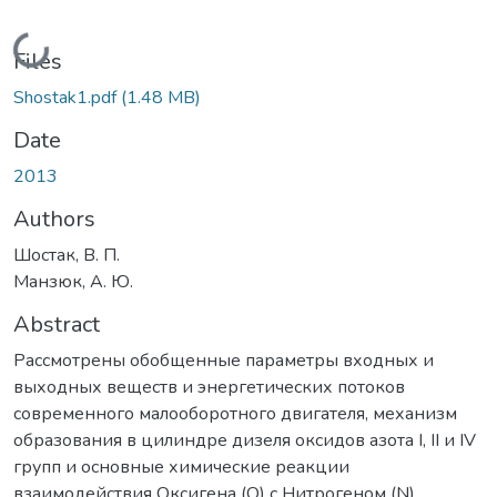
Loading...
Files
Shostak1.pdf
(1.48 MB)
Date
2013
Authors
Шостак, В. П.
Манзюк, А. Ю.
Abstract
Рассмотрены обобщенные параметры входных и
выходных веществ и энергетических потоков
современного малооборотного двигателя, механизм
образования в цилиндре дизеля оксидов азота І, ІІ и ІV
групп и основные химические реакции
взаимодействия Оксигена (О) с Нитрогеном (N).