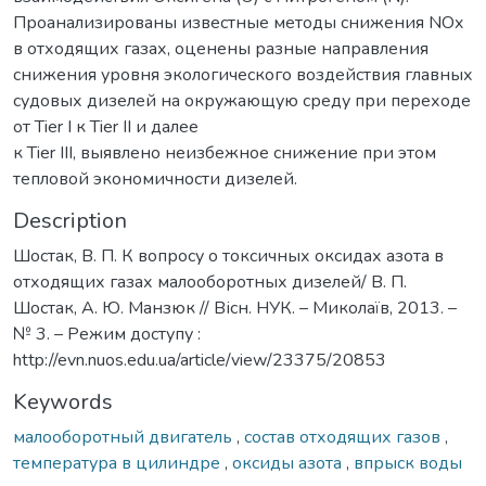
Проанализированы известные методы снижения NOx
в отходящих газах, оценены разные направления
снижения уровня экологического воздействия главных
судовых дизелей на окружающую среду при переходе
от Tier I к Tier II и далее
к Tier III, выявлено неизбежное снижение при этом
тепловой экономичности дизелей.
Description
Шостак, В. П. К вопросу о токсичных оксидах азота в
отходящих газах малооборотных дизелей/ В. П.
Шостак, А. Ю. Манзюк // Вісн. НУК. – Миколаїв, 2013. –
№ 3. – Режим доступу :
http://evn.nuos.edu.ua/article/view/23375/20853
Keywords
малооборотный двигатель
,
состав отходящих газов
,
температура в цилиндре
,
оксиды азота
,
впрыск воды