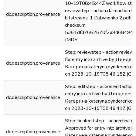
10-19T08:45:44Z workflow star
reviewstep - action:claimaction No
dc.description.provenance
bitstreams: 1 Dubynenko 2.pdf: 
checksum:
5361dfd7662670f2a9d68494d
(MD5)
Step: reviewstep - action:review
for entry into archive by Динде
dc.description.provenance
Катерина(kateryna.dynderenko@
on 2023-10-19T08:46:15Z (GM
Step: editstep - action:editactio
entry into archive by Диндерен
dc.description.provenance
Катерина(kateryna.dynderenko@
on 2023-10-19T08:46:41Z (GM
Step: finaleditstep - action:finaled
Approved for entry into archiv
dc.description.provenance
Катерина(kateryna.dynderenko@