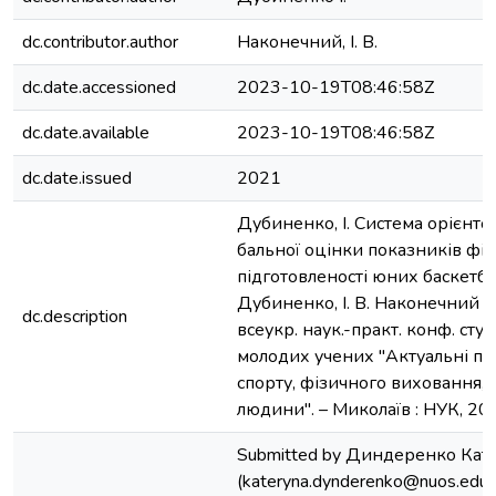
dc.contributor.author
Наконечний, І. В.
dc.date.accessioned
2023-10-19T08:46:58Z
dc.date.available
2023-10-19T08:46:58Z
dc.date.issued
2021
Дубиненко, І. Система орієнтов
бальної оцінки показників фіз
підготовленості юних баскетболіі
Дубиненко, І. В. Наконечний /
dc.description
всеукр. наук.-практ. конф. студ.,
молодих учених "Актуальні п
спорту, фізичного виховання, 
людини". – Миколаїв : НУК, 202
Submitted by Диндеренко Кат
(kateryna.dynderenko@nuos.edu.