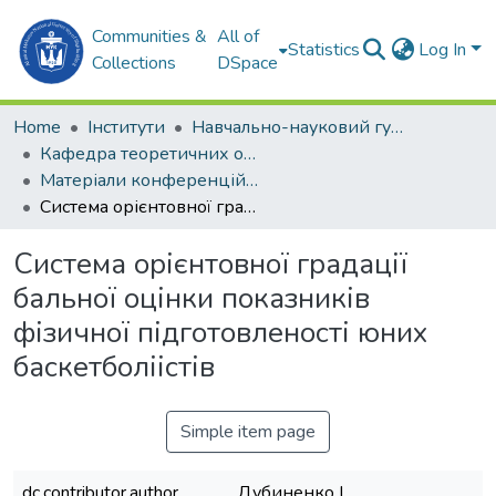
Communities &
All of
Statistics
Log In
Collections
DSpace
Home
Інститути
Навчально-науковий гуманітарний інститут (ННГІ)
Кафедра теоретичних основ олімпійського та професійного спорту (ТООтаПС)
Матеріали конференцій (ТООтаПС)
Система орієнтовної градації бальної оцінки показників фізичної підготовленості юних баскетболіістів
Система орієнтовної градації
бальної оцінки показників
фізичної підготовленості юних
баскетболіістів
Simple item page
dc.contributor.author
Дубиненко І.