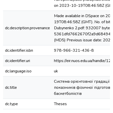
on 2023-10-19T08:46:58Z (GM
Made available in DSpace on 20
19T08:46:58Z (GMT). No. of bits
dc.description.provenance
Dubynenko 2.pdf: 932007 bytes,
5361dfd7662670f2a9d68494d
(MD5) Previous issue date: 2021
dc.identifier.isbn
978-966-321-436-8
dc.identifier.uri
https://eir.nuos.edu.ua/handle
dc.language.iso
uk
Система орієнтовної градації 
dc.title
показників фізичної підготов
баскетболіістів
dc.type
Theses