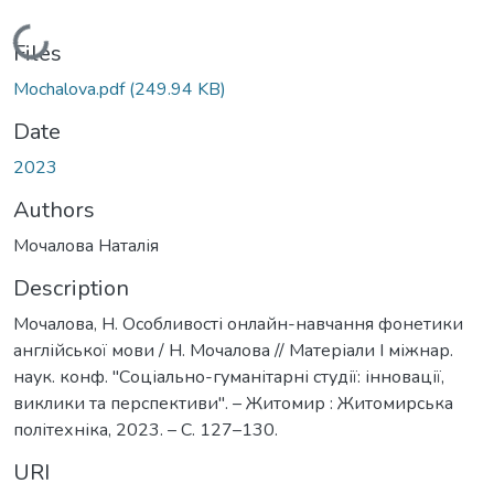
Loading...
Files
Mochalova.pdf
(249.94 KB)
Date
2023
Authors
Мочалова Наталія
Description
Мочалова, Н. Особливості онлайн-навчання фонетики
англійської мови / Н. Мочалова // Матеріали I міжнар.
наук. конф. "Соціально-гуманітарні студії: інновації,
виклики та перспективи". – Житомир : Житомирська
політехніка, 2023. – С. 127–130.
URI