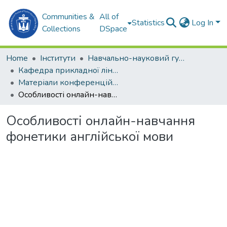
Communities &
All of
Statistics
Log In
Collections
DSpace
Home
Інститути
Навчально-науковий гуманітарний інститут (ННГІ)
Кафедра прикладної лінгвістики (ПЛ)
Матеріали конференцій (ПЛ)
Особливості онлайн-навчання фонетики англійської мови
Особливості онлайн-навчання
фонетики англійської мови