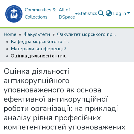
Communities &
All of
Statistics
Log In
Collections
DSpace
Home
Факультети
Факультет морського права (ФМП)
Кафедра морського та господарського права (М та ГП)
Матеріали конференцій (М та ГП)
Оцінка діяльності антикорупційного уповноваженого як основа ефективної антикорупційної роботи організації: на прикладі аналізу рівня професійних компетентностей уповноважених державного агентства відновлення
Оцінка діяльності
антикорупційного
уповноваженого як основа
ефективної антикорупційної
роботи організації: на прикладі
аналізу рівня професійних
компетентностей уповноважених