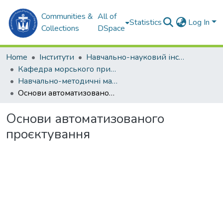
Communities &
All of
Statistics
Log In
Collections
DSpace
Home
Інститути
Навчально-науковий інститут автоматики та електротехніки (ННІАЕ)
Кафедра морського приладобудування (МП)
Навчально-методичні матеріали (МП)
Основи автоматизованого проєктування
Основи автоматизованого
проєктування