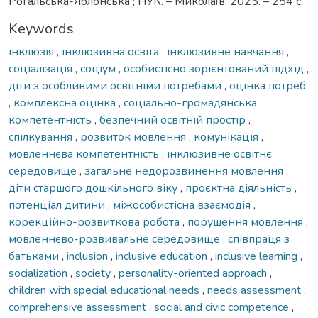
Рогальська-Яблонська ; НУК. – Миколаїв, 2025. – 254 с.
Keywords
інклюзія
,
інклюзивна освіта
,
інклюзивне навчання
,
соціалізація
,
соціум
,
особистісно зорієнтований підхід
,
діти з особливими освітніми потребами
,
оцінка потреб
,
комплексна оцінка
,
соціально-громадянська
компетентність
,
безпечний освітній простір
,
спілкування
,
розвиток мовлення
,
комунікація
,
мовленнєва компетентність
,
інклюзивне освітнє
середовище
,
загальне недорозвинення мовлення
,
діти старшого дошкільного віку
,
проєктна діяльність
,
потенціал дитини
,
міжособистісна взаємодія
,
корекційно-розвиткова робота
,
порушення мовлення
,
мовленнєво-розвивальне середовище
,
співпраця з
батьками
,
inclusion
,
inclusive education
,
inclusive learning
,
socialization
,
society
,
personality-oriented approach
,
children with special educational needs
,
needs assessment
,
comprehensive assessment
,
social and civic competence
,