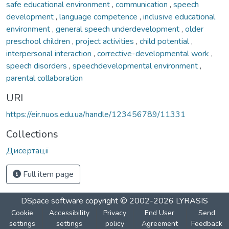
safe educational environment
,
communication
,
speech
development
,
language competence
,
inclusive educational
environment
,
general speech underdevelopment
,
older
preschool children
,
project activities
,
child potential
,
interpersonal interaction
,
corrective-developmental work
,
speech disorders
,
speechdevelopmental environment
,
parental collaboration
URI
https://eir.nuos.edu.ua/handle/123456789/11331
Collections
Дисертації
Full item page
DSpace software
copyright © 2002-2026
LYRASIS
Cookie
Accessibility
Privacy
End User
Send
settings
settings
policy
Agreement
Feedback