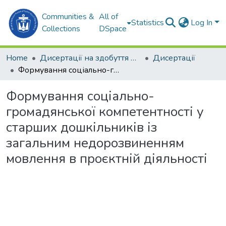
Communities &
All of
Statistics
Log In
Collections
DSpace
Home
Дисертації на здобуття наукових ступенів
Дисертації
Формування соціально-громадянської компетентності у старших дошкільників із загальним недорозвиненням мовлення в проєктній діяльності
Формування соціально-
громадянської компетентності у
старших дошкільників із
загальним недорозвиненням
мовлення в проєктній діяльності