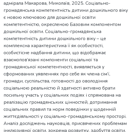
адмірала Макарова, Миколаїв, 2025. Соціально-
громадянська компетентність дитини дошкільного віку
є новою ключовою для дошкільної освіти
компетентністю, окресленою Базовим компонентом
дошкільної освіти. Соціально-громадянська
компетентність дитини дошкільного віку – це
комплексна характеристика її як особистості,
особистісне надбання дитини, що відображає
взаємопов’язані компоненти соціальної та
громадянської компетентності, виявляється у
сформованих уявленнях про себе як члена сім’ї,
громади, суспільства, готовності до оволодіння
соціальною реальністю й здатності активно брати
посильну участь у соціальних подіях і спрямована на
реалізацію громадянських цінностей, дотримання
соціальних правил та норм поведінки у щоденній
життєдіяльності у соціально-громадянському просторі.
Аналіз досліджень науковців, присвячених проблемам
інклюзивної освіти, зокрема розвитку, здобуття освіти,