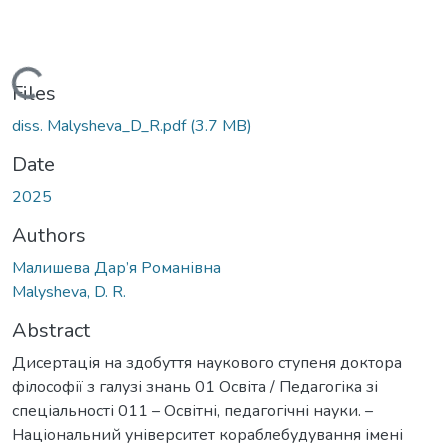
Loading...
Files
diss. Malysheva_D_R.pdf
(3.7 MB)
Date
2025
Authors
Малишева Дар’я Романівна
Malysheva, D. R.
Abstract
Дисертація на здобуття наукового ступеня доктора
філософії з галузі знань 01 Освіта / Педагогіка зі
спеціальності 011 – Освітні, педагогічні науки. –
Національний університет кораблебудування імені