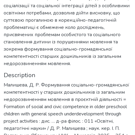
соціалізації та соціальної інтеграції дітей з особливими
освітніми потребами, дозволив дійти висновку, що
суттєвою прогалиною в корекційно-педагогічній
проблематиці є обмежене коло досліджень,
присвячених проблемам особистого та соціального
становлення дитини із порушеннями мовлення та
зокрема формування соціально-громадянської
компетентності старших дошкільників із загальним
недорозвиненням мовлення.
Description
Малишева, Д. Р. Формування соціально-громадянської
компетентності у старших дошкільників із загальним
недорозвиненням мовлення в проєктній діяльності =
Formation of social and civic competence in older preschool
children with general speech underdevelopment through
project activities : дис. … д-ра філос. : 011 «Освітні,
педагогічні науки» / Д. Р. Малишева ; наук. кер. І. П.