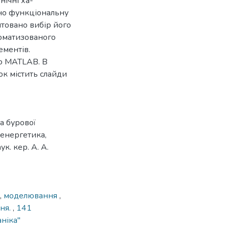
нічні ха-
ено функціональну
товано вибір його
томатизованого
ементів.
ю MATLAB. В
ок містить слайди
а бурової
оенергетика,
к. кер. А. А.
,
моделювання
,
ння.
,
141
ніка"