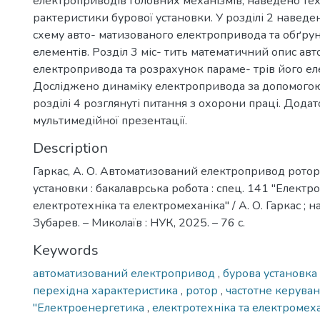
електроприводів головних механізмів, наведено тех
рактеристики бурової установки. У розділі 2 навед
схему авто- матизованого електропривода та обґрун
елементів. Розділ 3 міс- тить математичний опис ав
електропривода та розрахунок параме- трів його ел
Досліджено динаміку електропривода за допомого
розділі 4 розглянуті питання з охорони праці. Додат
мультимедійної презентації.
Description
Гаркас, А. О. Автоматизований електропривод ротор
установки : бакалаврська робота : спец. 141 "Електр
електротехніка та електромеханіка" / А. О. Гаркас ; нау
Зубарев. – Миколаїв : НУК, 2025. – 76 с.
Keywords
автоматизований електропривод
,
бурова установка
перехідна характеристика
,
ротор
,
частотне керува
"Електроенергетика
,
електротехніка та електромеха