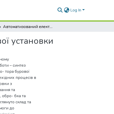
Log In
Автоматизований електропривод ротора бурової установки
ої установки
нному
боти – синтез
- тора бурової
хідних процесів в
овки з
вання та
 обро- бка та
глянуто склад та
моги до