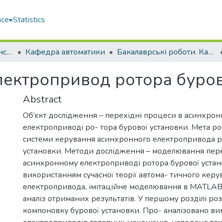
ace
Statistics
Навчально-науковий інститут автоматики та електротехніки (ННІАЕ)
Кафедра автоматики
Бакалаврські роботи. Кафедра автоматики
ектропривод ротора буров
Abstract
Об’єкт дослідження – перехідні процеси в асинхро
електроприводі ро- тора бурової установки. Мета ро
системи керування асинхронного електропривода ро
установки. Методи дослідження – моделювання пере
асинхронному електроприводі ротора бурової устан
використанням сучасної теорії автома- тичного керу
електропривода, імітаційне моделювання в MATLAB,
аналіз отриманих результатів. У першому розділі роз
компоновку бурової установки. Про- аналізовано ви