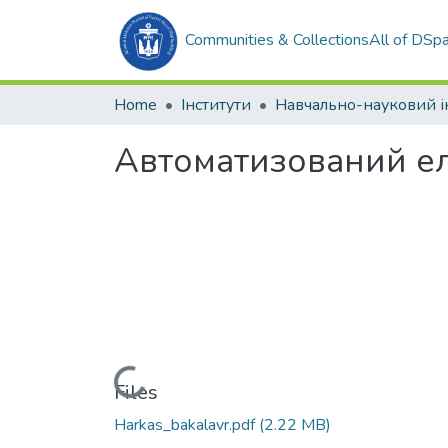
Communities & Collections
All of DSp
Home
Інститути
Автоматизований ел
Loading...
Files
Harkas_bakalavr.pdf
(2.22 MB)