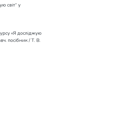
ю світ” у
курсу «Я досліджую
ч. посібник / Т. В.