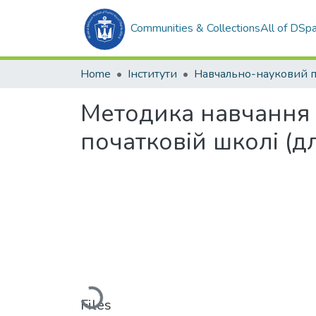
Communities & Collections
All of DSp
Home
Інститути
Методика навчання і
початковій школі (д
Loading...
Files