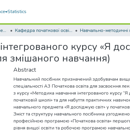
ace
Statistics
Навчально-науковий педагогічний інститут ім. В. О. Сухомлинського (ННПІ ім. В.О. Сухомлинського)
Кафедра початкової освіти (ПО)
нтегрованого курсу «Я дос
ля змішаного навчання)
Abstract
Навчальний посібник призначений здобувачам вищо
спеціальності А3 Початкова освіта для засвоєння ле
з курсу «Методика навчання інтегрованого курсу “Я 
початковій школі» та для набуття практичних навич
навчального предмета «Я досліджую світ» у початкові
Зміст та структуру навчального посібника узгоджено 
професійною програмою «Початкова освіта» першого
рівня вищої освіти та робочою програмою навчальн