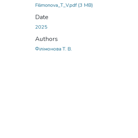
Filimonova_Т_V.pdf
(3 MB)
Date
2025
Authors
Філімонова Т. В.