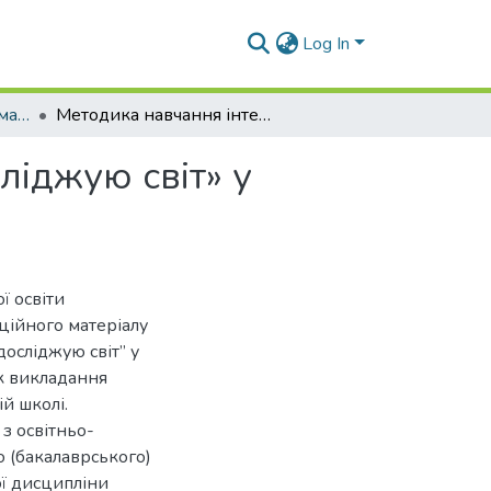
Log In
Навчально-методичні матеріали (ПО)
Методика навчання інтегрованого курсу «Я досліджую світ» у початковій школі (для змішаного навчання)
ліджую світ» у
ї освіти
кційного матеріалу
досліджую світ” у
ок викладання
й школі.
з освітньо-
 (бакалаврського)
ої дисципліни