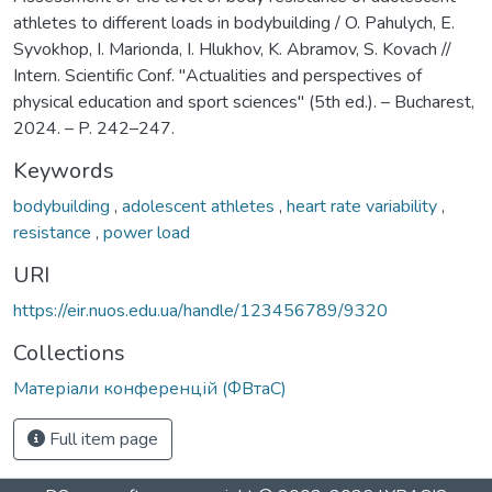
athletes to different loads in bodybuilding / O. Pahulych, E.
Syvokhop, I. Marionda, I. Hlukhov, K. Abramov, S. Kovach //
Intern. Scientific Conf. ''Actualities and perspectives of
physical education and sport sciences'' (5th ed.). – Bucharest,
2024. – P. 242–247.
Keywords
bodybuilding
,
adolescent athletes
,
heart rate variability
,
resistance
,
power load
URI
https://eir.nuos.edu.ua/handle/123456789/9320
Collections
Матеріали конференцій (ФВтаС)
Full item page