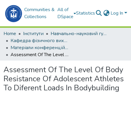
Communities &
All of
Statistics
Log In
Collections
DSpace
Home
Інститути
Навчально-науковий гуманітарний інститут (ННГІ)
Кафедра фізичного виховання та спорту (ФВтаС)
Матеріали конференцій (ФВтаС)
Assessment Of The Level Of Body Resistance Of Adolescent Athletes To Diferent Loads In Bodybuilding
Assessment Of The Level Of Body
Resistance Of Adolescent Athletes
To Diferent Loads In Bodybuilding