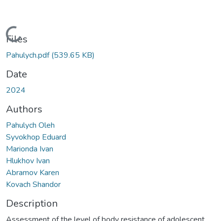
Loading...
Files
Pahulych.pdf
(539.65 KB)
Date
2024
Authors
Pahulych Oleh
Syvokhop Eduard
Marionda Ivan
Hlukhov Ivan
Abramov Karen
Kovach Shandor
Description
Assessment of the level of body resistance of adolescent