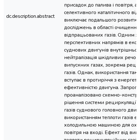
присадок до палива і повітря, а
селективного каталітичного ві
dc.description.abstract
виключає подальшого розвитку
досліджень в області очищення
відпрацьованих газів. Одним з
перспективних напрямів в еколо
суднових двигунів внутрішньог
нейтралізація шкідливих речов
випускних газах, зокрема рец
газів. Однак, використання так
вступає в протиріччя з енергет
ефективністю двигуна. Запропо
проаналізовано схемно-констр
рішення системи рециркуляції
газів суднового головного двиг
використанням теплоти газів 
холодильною машиною для ох
повітря на вході. Ефект від ви