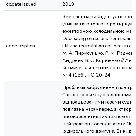
dc.date.issued
2019
Зменшення викидів суднового 
утилізацією теплоти рециркуля
ежекторною холодильною маш
Decreasing emissions from marine 
dc.description
utilizing recirculation gas heat in eje
М. А. Пирисунько, Р. М. Радченко
Андреєв, В. С. Корнієнко // Ав
космическая техника и технолог
№ 4 (156). – С. 20–24.
Проблема забруднення повітря
Світового океану шкідливими 
відпрацьованими газами судно
пов’язана насамперед зі створ
високоефективних технологій 
нейтралізації оксидів азоту NOx
із дизельного двигуна. Викиди