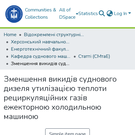
Communities &
All of
Statistics
Log In
Collections
DSpace
Home
Відокремлені структурні підрозділи НУК ім. адм. Макарова
Херсонський навчально-науковий інститут НУК ім. адм. Макарова (ХННІ НУК)
Енерготехнічний факультет
Кафедра суднового машинобудування та енергетики (СМтаЕ)
Статті (СМтаЕ)
Зменшення викидів суднового дизеля утилізацією теплоти рециркуляційних газів ежекторною холодильною машиною
Зменшення викидів суднового
дизеля утилізацією теплоти
рециркуляційних газів
ежекторною холодильною
машиною
Simple item page