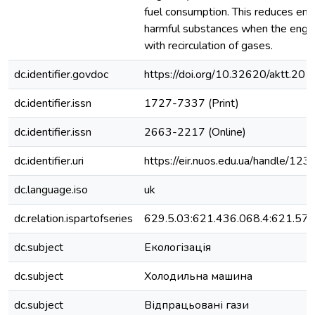
fuel consumption. This reduces emi
harmful substances when the engine
with recirculation of gases.
dc.identifier.govdoc
https://doi.org/10.32620/aktt.201
dc.identifier.issn
1727-7337 (Print)
dc.identifier.issn
2663-2217 (Online)
dc.identifier.uri
https://eir.nuos.edu.ua/handle/1
dc.language.iso
uk
dc.relation.ispartofseries
629.5.03:621.436.068.4:621.57
dc.subject
Екологізація
dc.subject
Холодильна машина
dc.subject
Відпрацьовані гази