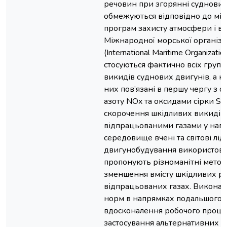
речовин при згорянні суднових
обмежуються відповідно до мі
програм захисту атмосфери і в
Міжнародної морської організа
(International Maritime Organizati
стосуються фактично всіх груп
викидів суднових двигунів, а н
них пов’язані в першу чергу з 
азоту NOx та оксидами сірки SO
скорочення шкідливих викидів 
відпрацьованими газами у нав
середовище вчені та світові лі
двигунобудування використову
пропонують різноманітні мето
зменшення вмісту шкідливих р
відпрацьованих газах. Викона
норм в напрямках подальшого
вдосконалення робочого проце
застосування альтернативних п