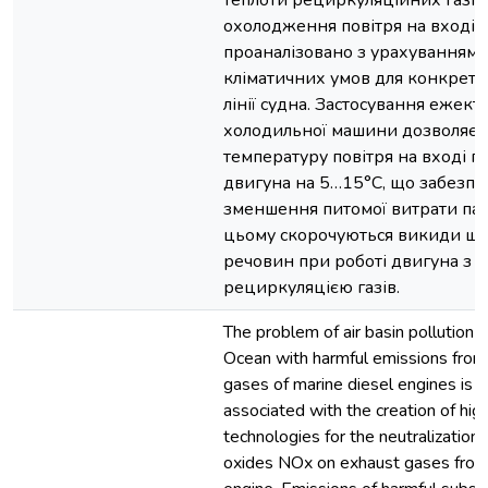
теплоти рециркуляційних газів
охолодження повітря на вході 
проаналізовано з урахуванням 
кліматичних умов для конкретн
лінії судна. Застосування ежект
холодильної машини дозволяє 
температуру повітря на вході г
двигуна на 5…15°С, що забезпе
зменшення питомої витрати пал
цьому скорочуються викиди шк
речовин при роботі двигуна з
рециркуляцією газів.
The problem of air basin pollution 
Ocean with harmful emissions from
gases of marine diesel engines is p
associated with the creation of high
technologies for the neutralization 
oxides NOx on exhaust gases from