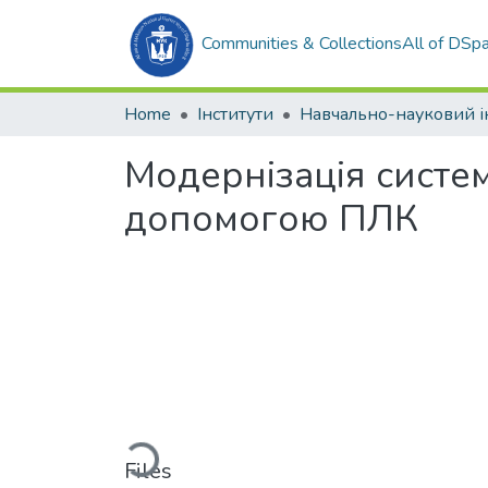
Communities & Collections
All of DSp
Home
Інститути
Модернізація систе
допомогою ПЛК
Loading...
Files