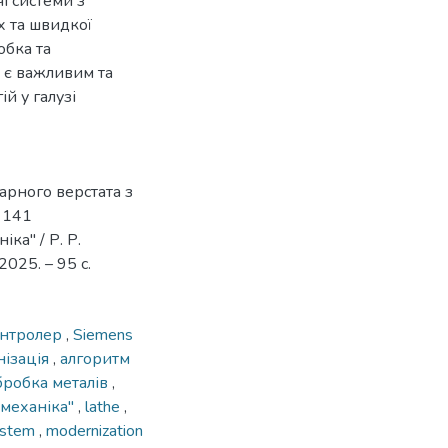
і системи з
х та швидкої
обка та
 є важливим та
й у галузі
арного верстата з
 141
а'' / Р. Р.
2025. – 95 с.
онтролер
,
Siemens
ізація
,
алгоритм
бробка металів
,
механіка''
,
lathe
,
system
,
modernization