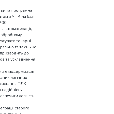
ови та програмна
том з ЧПК на базі
200.
я автоматизації,
лообробному
атувати токарні
рально та технічно
е призводить до
мов та ускладнення
ми є модернізація
аних логічних
ористання ПЛК
 надійність
езпечити легкість
еграції старого