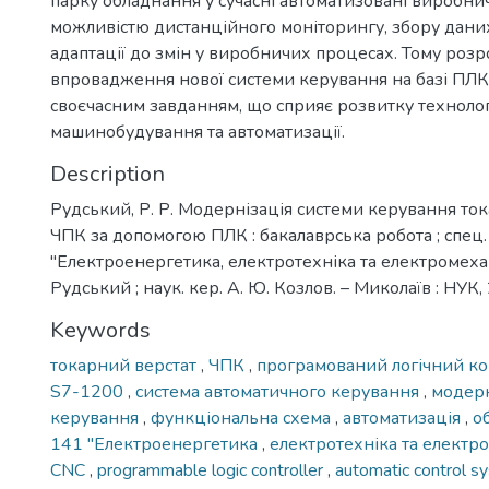
парку обладнання у сучасні автоматизовані виробнич
можливістю дистанційного моніторингу, збору дани
адаптації до змін у виробничих процесах. Тому розр
впровадження нової системи керування на базі ПЛК
своєчасним завданням, що сприяє розвитку технологі
машинобудування та автоматизації.
Description
Рудський, Р. Р. Модернізація системи керування ток
ЧПК за допомогою ПЛК : бакалаврська робота ; спец.
''Електроенергетика, електротехніка та електромеханік
Рудський ; наук. кер. А. Ю. Козлов. – Миколаїв : НУК, 
Keywords
токарний верстат
,
ЧПК
,
програмований логічний к
S7-1200
,
система автоматичного керування
,
модерн
керування
,
функціональна схема
,
автоматизація
,
о
141 ''Електроенергетика
,
електротехніка та електро
CNC
,
programmable logic controller
,
automatic control 