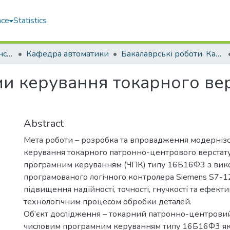
ace
Statistics
Навчально-науковий інститут автоматики та електротехніки (ННІАЕ)
Кафедра автоматики
Бакалаврські роботи. Кафедра автоматики
ми керування токарного вер
Abstract
Мета роботи – розробка та впровадження модернізо
керування токарного патронно-центрового верстату
програмним керуванням (ЧПК) типу 16Б16Ф3 з вик
програмованого логічного контролера Siemens S7-1
підвищення надійності, точності, гнучкості та ефект
технологічним процесом обробки деталей.
Об’єкт дослідження – токарний патронно-центровий
числовим програмним керуванням типу 16Б16Ф3 як 