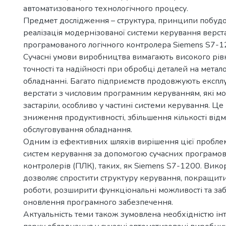
автоматизованого технологічного процесу.
Предмет дослідження – структура, принципи побуд
реалізація модернізованої системи керування верста
програмованого логічного контролера Siemens S7-1
Сучасні умови виробництва вимагають високого рівн
точності та надійності при обробці деталей на мета
обладнанні. Багато підприємств продовжують експлу
верстати з числовим програмним керуванням, які мо
застаріли, особливо у частині системи керування. Ц
зниження продуктивності, збільшення кількості від
обслуговування обладнання.
Одним із ефективних шляхів вирішення цієї пробле
систем керування за допомогою сучасних програмов
контролерів (ПЛК), таких, як Siemens S7-1200. Вик
дозволяє спростити структуру керування, покращити
роботи, розширити функціональні можливості та заб
оновлення програмного забезпечення.
Актуальність теми також зумовлена необхідністю інт