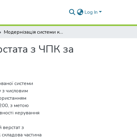
Log In
Модернізація системи керування токарного верстата з ЧПК за допомогою ПЛК
стата з ЧПК за
ваної системи
 з числовим
ористанням
200, з метою
ивності керування
 верстат з
складова частина