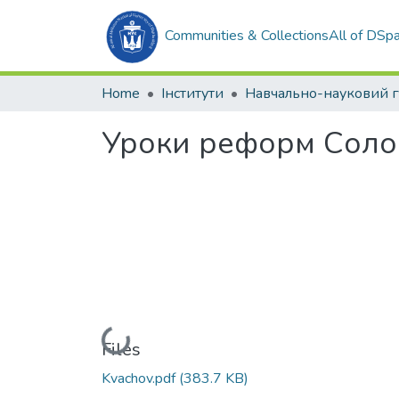
Communities & Collections
All of DSp
Home
Інститути
Уроки реформ Соло
Loading...
Files
Kvachov.pdf
(383.7 KB)