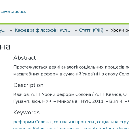
ace
Statistics
Навчально-науковий гуманітарний інститут (ННГІ)
Кафедра філософії і культурології (ФіК)
Статті (ФіК)
Уроки р
на
Abstract
Простежуються деякі аналогії соціальних процесів п
масштабних реформ в сучасній Україні і в епоху Сол
Description
Квачов, А. П. Уроки реформ Солона / А. П. Квачов, О.
Гуманіт. вісн. НУК. – Миколаїв : НУК, 2011. – Вип. 4. –
Keywords
реформи Солона
,
соціальні процеси
,
соціальна стр
reform of Solon
,
social processes
,
social structure
,
demo