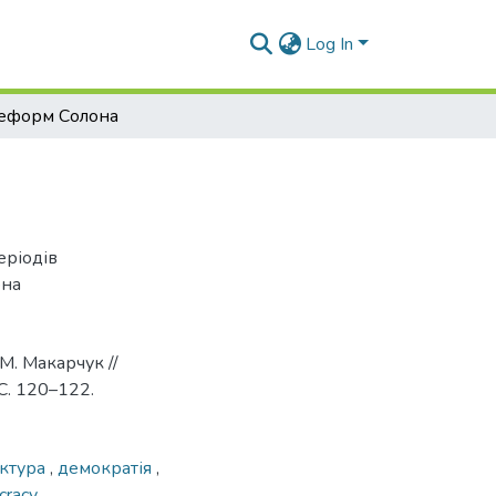
Log In
еформ Солона
еріодів
она
 М. Макарчук //
 С. 120–122.
уктура
,
демократія
,
cracy