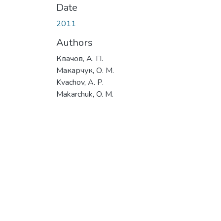
Date
2011
Authors
Квачов, А. П.
Макарчук, О. М.
Kvachov, A. P.
Makarchuk, O. M.