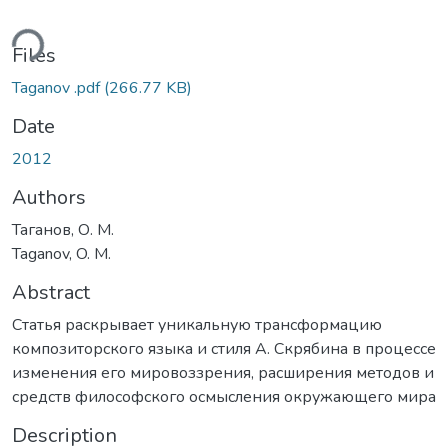
ding...
Files
Taganov .pdf
(266.77 KB)
Date
2012
Authors
Таганов, О. М.
Taganov, O. M.
Abstract
Статья раскрывает уникальную трансформацию
композиторского языка и стиля А. Скрябина в процессе
изменения его мировоззрения, расширения методов и
средств философского осмысления окружающего мира
Description