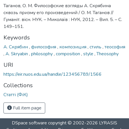
Таганов, О. М. Философские взгляды А. Скрябина
сквозь призму его произведений / О. М. Таганов //
Гуманіт. вісн. НУК. – Миколаїв : НУК, 2012. – Вип. 5. – С.
149–151.
Keywords
А. Скрябин
,
философия
,
композиция
,
стиль
,
теософия
,
A. Skryabin
,
philosophy
,
composition
,
style
,
Theosophy
URI
https://eir.nuos.edu.ua/handle/123456789/1566
Collections
Статті (ФіК)
Full item page
DSpace software
copyright © 2002-2026
LYRASIS