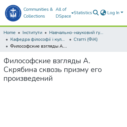
Communities &
All of
Statistics
Log In
Collections
DSpace
Home
Інститути
Навчально-науковий гуманітарний інститут (ННГІ)
Кафедра філософії і культурології (ФіК)
Статті (ФіК)
Философские взгляды А. Скрябина сквозь призму его произведений
Философские взгляды А.
Скрябина сквозь призму его
произведений