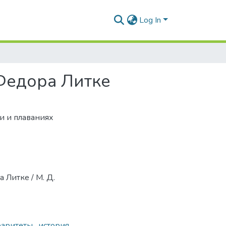
Log In
Федора Литке
и и плаваниях
 Литке / М. Д.
раритеты
,
история