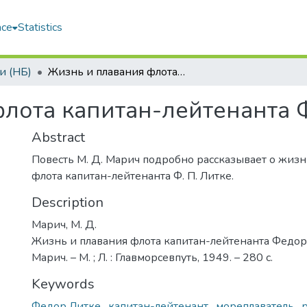
ace
Statistics
и (НБ)
Жизнь и плавания флота капитан-лейтенанта Федора Литке
лота капитан-лейтенанта 
Abstract
Повесть М. Д. Марич подробно рассказывает о жизн
флота капитан-лейтенанта Ф. П. Литке.
Description
Марич, М. Д.
Жизнь и плавания флота капитан-лейтенанта Федора
Марич. – М. ; Л. : Главморсевпуть, 1949. – 280 с.
Keywords
Федор Литке
,
капитан-лейтенант
,
мореплаватель
,