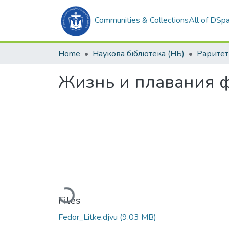
Communities & Collections
All of DSp
Home
Наукова бібліотека (НБ)
Раритет
Жизнь и плавания ф
Loading...
Files
Fedor_Litke.djvu
(9.03 MB)