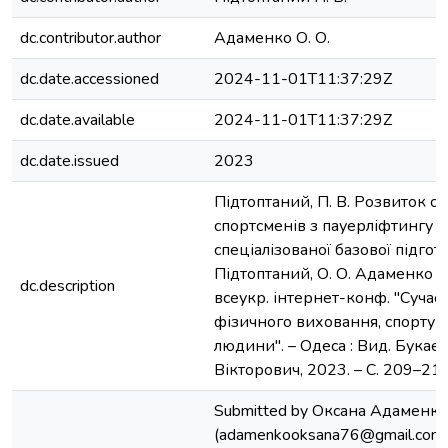
dc.contributor.author
Адаменко О. О.
dc.date.accessioned
2024-11-01T11:37:29Z
dc.date.available
2024-11-01T11:37:29Z
dc.date.issued
2023
Підтоптаний, П. В. Розвиток с
спортсменів з пауерліфтингу н
спеціалізованої базової підгото
Підтоптаний, О. О. Адаменко //
dc.description
всеукр. інтернет-конф. "Сучас
фізичного виховання, спорту т
людини". – Одеса : Вид. Букає
Вікторович, 2023. – С. 209–213
Submitted by Оксана Адаменко
(adamenkooksana76@gmail.com)