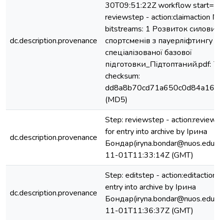
30T09:51:22Z workflow start=S
reviewstep - action:claimaction No
bitstreams: 1 Розвиток силови
dc.description.provenance
спортсменів з пауерліфтингу н
спеціалізованої базової
підготовки_Підтоптаний.pdf: 7
checksum:
dd8a8b70cd71a650c0d84a169
(MD5)
Step: reviewstep - action:review
for entry into archive by Ірина
dc.description.provenance
Бондар(iryna.bondar@nuos.edu.u
11-01T11:33:14Z (GMT)
Step: editstep - action:editactio
entry into archive by Ірина
dc.description.provenance
Бондар(iryna.bondar@nuos.edu.u
11-01T11:36:37Z (GMT)