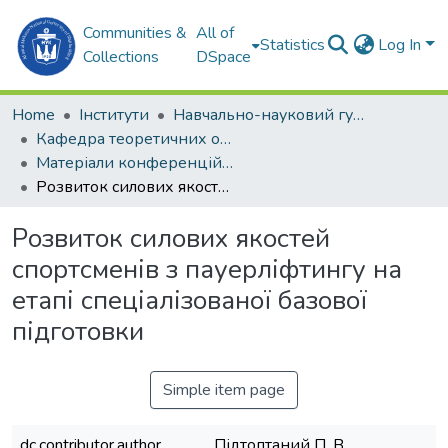
Communities &
All of
Statistics
Log In
Collections
DSpace
Home
Інститути
Навчально-науковий гуманітарний інститут (ННГІ)
Кафедра теоретичних основ олімпійського та професійного спорту (ТООтаПС)
Матеріали конференцій (ТООтаПС)
Розвиток силових якостей спортсменів з пауерліфтингу на етапі спеціалізованої базової підготовки
Розвиток силових якостей
спортсменів з пауерліфтингу на
етапі спеціалізованої базової
підготовки
Simple item page
dc.contributor.author
Підтоптаний П. В.