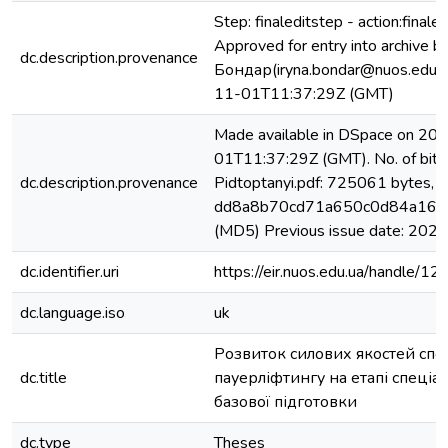
Step: finaleditstep - action:finaled
Approved for entry into archive b
dc.description.provenance
Бондар(iryna.bondar@nuos.edu.u
11-01T11:37:29Z (GMT)
Made available in DSpace on 20
01T11:37:29Z (GMT). No. of bits
dc.description.provenance
Pidtoptanyi.pdf: 725061 bytes, 
dd8a8b70cd71a650c0d84a169
(MD5) Previous issue date: 2023
dc.identifier.uri
https://eir.nuos.edu.ua/handle
dc.language.iso
uk
Розвиток силових якостей спо
dc.title
пауерліфтингу на етапі спеціал
базової підготовки
dc.type
Theses