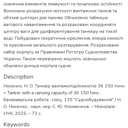
значення елементів плавучості та початкової остійності.
Виконано розрахунок місткості вантажних танків та
об’ємів цистерн для палива. Обчислено таблицю
вагового навантаження та розраховані координати
центру ваги для удиферентування танкеру на тихій
воді. Побудовані теоретичне креслення, епюра ємності
та креслення загального розташування. Розраховано
набір корпусу за Правилами Регістру Судноплавства
України. Також перевірено міцність зовнішньої
обшивки днища корпуса судна.
Description
Носенко, Н. О. Танкер вантажопідйомністю 36 150 тонн
= Tanker with a carrying capacity of 36 150 tons :
бакалаврська робота ; спец. 135 "Суднобудування" / Н.
О. Носенко ; наук. кер. С. Ю. Клименков. – Миколаїв :
НУК, 2025. – 73 с.
Keywords