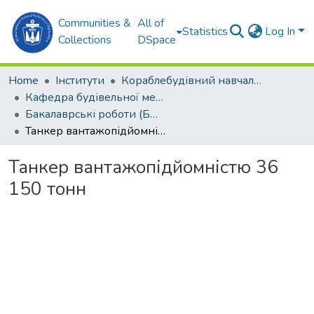
Communities &
All of
Statistics
Log In
Collections
DSpace
Home
Інститути
Кораблебудівний навчально-науковий інститут (КННІ)
Кафедра будівельної механіки та конструкції корпусу корабля (БМтаККК)
Бакалаврські роботи (БМтаККК)
Танкер вантажопідйомністю 36 150 тонн
Танкер вантажопідйомністю 36
150 тонн