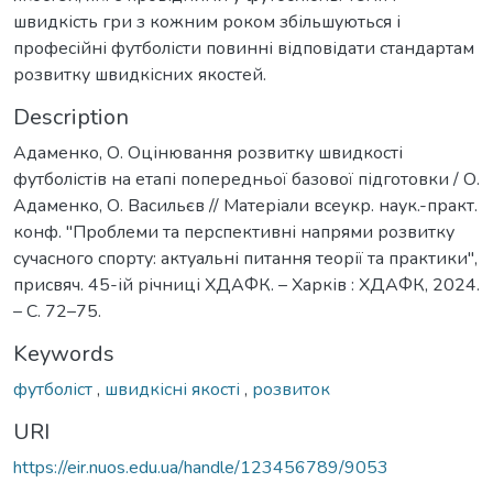
швидкість гри з кожним роком збільшуються і
професійні футболісти повинні відповідати стандартам
розвитку швидкісних якостей.
Description
Адаменко, О. Оцінювання розвитку швидкості
футболістів на етапі попередньої базової підготовки / О.
Адаменко, О. Васильєв // Матеріали всеукр. наук.-практ.
конф. "Проблеми та перспективні напрями розвитку
сучасного спорту: актуальні питання теорії та практики",
присвяч. 45-ій річниці ХДАФК. – Харків : ХДАФК, 2024.
– С. 72–75.
Keywords
футболіст
,
швидкісні якості
,
розвиток
URI
https://eir.nuos.edu.ua/handle/123456789/9053