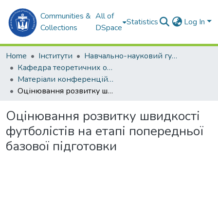
Communities &
All of
Statistics
Log In
Collections
DSpace
Home
Інститути
Навчально-науковий гуманітарний інститут (ННГІ)
Кафедра теоретичних основ олімпійського та професійного спорту (ТООтаПС)
Матеріали конференцій (ТООтаПС)
Оцінювання розвитку швидкості футболістів на етапі попередньої базової підготовки
Оцінювання розвитку швидкості
футболістів на етапі попередньої
базової підготовки