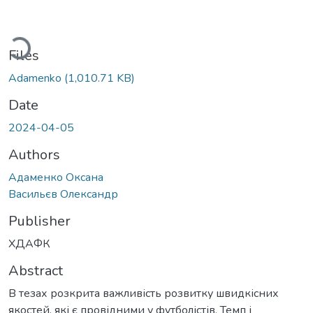
ading...
Files
Adamenko
(1,010.71 KB)
Date
2024-04-05
Authors
Адаменко Оксана
Васильєв Олександр
Publisher
ХДАФК
Abstract
В тезах розкрита важливість розвитку швидкісних
якостей, які є провідними у футболістів. Темп і