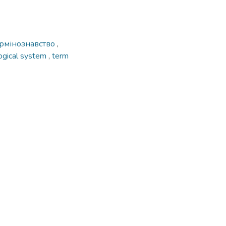
рмінознавство
,
ogical system
,
term