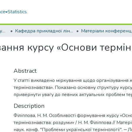
ace
Statistics
Навчально-науковий гуманітарний інститут (ННГІ)
Кафедра прикладної лінгвістики (ПЛ)
ання курсу «Основи термін
Abstract
У статті викладено міркування щодо організування 
термінознавства». Показано основну структуру курсу.
привернути увагу до певних актуальних проблем те
Description
Філіппова, Н. М. Особливості формування курсу «Осн
термінознавства: роздуми» / Н. М. Філіппова // Матері
наук. конф. "Проблеми української термінології". ‒ Л