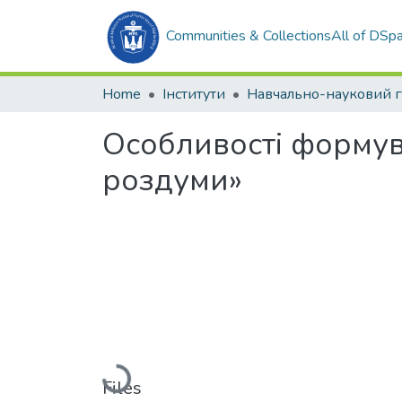
Communities & Collections
All of DSp
Home
Інститути
Особливості формув
роздуми»
Loading...
Files