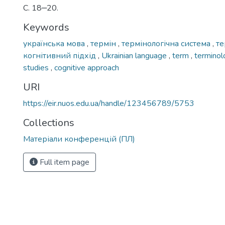
С. 18‒20.
Keywords
українська мова
,
термін
,
термінологічна система
,
те
когнітивний підхід
,
Ukrainian language
,
term
,
terminol
studies
,
cognitive approach
URI
https://eir.nuos.edu.ua/handle/123456789/5753
Collections
Матеріали конференцій (ПЛ)
Full item page