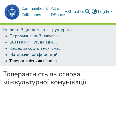
Communities &
All of
Statistics
Log In
Collections
DSpace
Home
Відокремлені структурні підрозділи НУК ім. адм. Макарова
Первомайський навчально-науковий інститут НУК ім. адм. Макарова (ПННІ НУК)
ВСП ПННІ НУК ім. адм. Макарова
Кафедра соціально-гуманітарних дисциплін (СГД)
Матеріали конференцій (СДГ)
Толерантність як основа міжкультурної комунікації
Толерантність як основа
міжкультурної комунікації