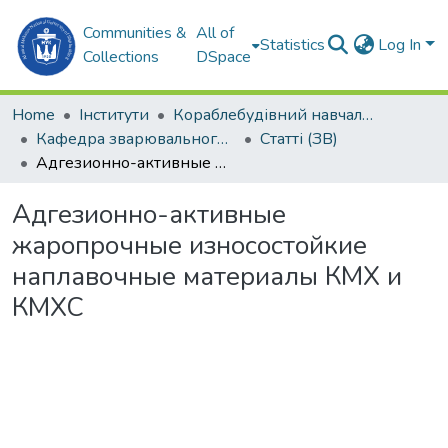
Communities &
All of
Statistics
Log In
Collections
DSpace
Home
Інститути
Кораблебудівний навчально-науковий інститут (КННІ)
Кафедра зварювального виробництва (ЗВ)
Статті (ЗВ)
Адгезионно-активные жаропрочные износостойкие наплавочные материалы КМХ и КМХС
Адгезионно-активные
жаропрочные износостойкие
наплавочные материалы КМХ и
КМХС