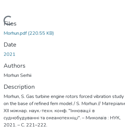
Loading...
Files
Morhun.pdf
(220.55 KB)
Date
2021
Authors
Morhun Serhii
Description
Morhun, S. Gas turbine engine rotors forced vibration study
on the base of refined fem model / S. Morhun // Матеріали
XII міжнар. наук.-техн. конф. "Інновації в
суднобудуванні та океанотехніці". – Миколаїв : НУК,
2021. – С. 221–222.