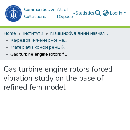
Communities &
All of
Statistics
Log In
Collections
DSpace
Home
Інститути
Машинобудівний навчально-науковий інститут (МННІ)
Кафедра інженерної механiки та технологiї машинобудування (ІМтаТМ)
Матеріали конференцій (ІМтаТМ)
Gas turbine engine rotors forced vibration study on the base of refined fem model
Gas turbine engine rotors forced
vibration study on the base of
refined fem model