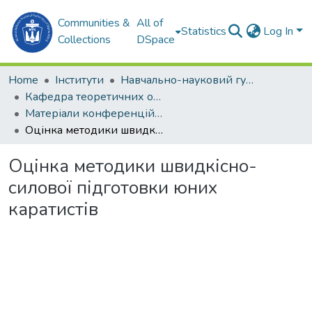
Communities &
All of
Statistics
Log In
Collections
DSpace
Home
Інститути
Навчально-науковий гуманітарний інститут (ННГІ)
Кафедра теоретичних основ олімпійського та професійного спорту (ТООтаПС)
Матеріали конференцій (ТООтаПС)
Оцінка методики швидкісно-силової підготовки юних каратистів
Оцінка методики швидкісно-
силової підготовки юних
каратистів