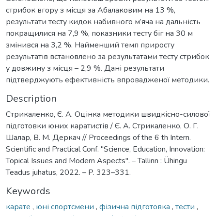
стрибок вгору з місця за Абалаковим на 13 %,
результати тесту кидок набивного м’яча на дальність
покращилися на 7,9 %, показники тесту біг на 30 м
змінився на 3,2 %. Найменший темп приросту
результатів встановлено за результатами тесту стрибок
у довжину з місця – 2,9 %. Дані результати
підтверджують ефективність впровадженої методики.
Description
Стрикаленко, Є. А. Оцінка методики швидкісно-силової
підготовки юних каратистів / Є. А. Стрикаленко, О. Г.
Шалар, В. М. Деркач // Proceedings of the 6 th Intern.
Scientific and Practical Conf. "Science, Education, Innovation:
Topical Issues and Modern Aspects". – Tallinn : Ühingu
Teadus juhatus, 2022. – P. 323–331.
Keywords
карате
,
юні спортсмени
,
фізична підготовка
,
тести
,