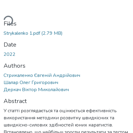
ding...
Files
Strykalenko 1.pdf
(2.79 MB)
Date
2022
Authors
Стрикаленко Євгеній Андрійович
Шалар Олег Григорович
Деркач Віктор Миколайович
Abstract
У статті розглядається та оцінюється ефективність
використання методики розвитку швидкісних та
швидкісно-силових здібностей юних каратистів.
Встановлено, що найбільш зросли результати за тестом