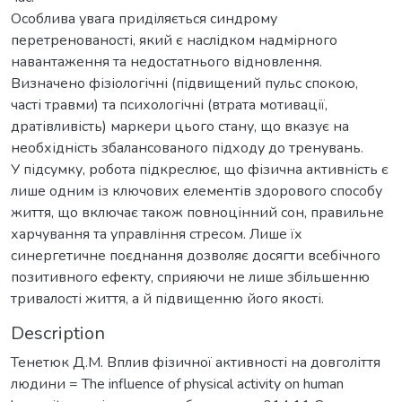
Особлива увага приділяється синдрому
перетренованості, який є наслідком надмірного
навантаження та недостатнього відновлення.
Визначено фізіологічні (підвищений пульс спокою,
часті травми) та психологічні (втрата мотивації,
дратівливість) маркери цього стану, що вказує на
необхідність збалансованого підходу до тренувань.
У підсумку, робота підкреслює, що фізична активність є
лише одним із ключових елементів здорового способу
життя, що включає також повноцінний сон, правильне
харчування та управління стресом. Лише їх
синергетичне поєднання дозволяє досягти всебічного
позитивного ефекту, сприяючи не лише збільшенню
тривалості життя, а й підвищенню його якості.
Description
Тенетюк Д.М. Вплив фізичної активності на довголіття
людини = The influence of physical activity on human