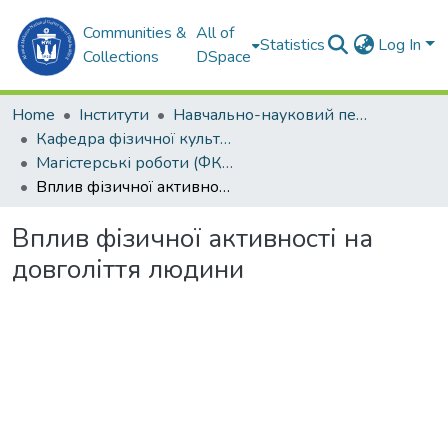
Communities &
All of
Statistics
Log In
Collections
DSpace
Home
Інститути
Навчально-науковий педагогічний інститут ім. В. О. Сухомлинського (ННПІ ім. В.О. Сухомлинського)
Кафедра фізичної культури та спорту (ФКтаС)
Магістерські роботи (ФКтаС)
Вплив фізичної активності на довголіття людини
Вплив фізичної активності на
довголіття людини