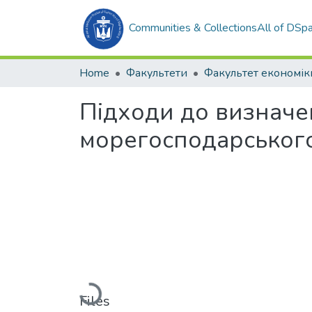
Communities & Collections
All of DSp
Home
Факультети
Підходи до визнач
морегосподарськог
Loading...
Files