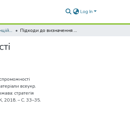
Log In
Матеріали конференцій (ІЦЕ)
Підходи до визначення конкурентоспроможності морегосподарського комплексу
ті
оспроможності
атеріали всеукр.
ржава: стратегія
, 2018. – С. 33–35.