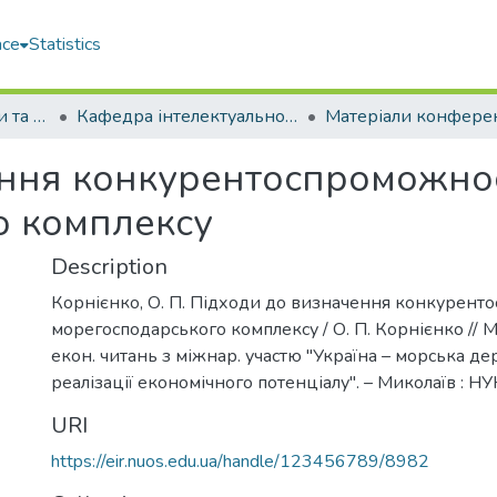
ace
Statistics
Факультет економіки та екології моря (ФЕЕМ)
Кафедра інтелектуальної цифрової економіки (ІЦЕ)
ення конкурентоспроможнос
о комплексу
Description
Корнієнко, О. П. Підходи до визначення конкурент
морегосподарського комплексу / О. П. Корнієнко // М
екон. читань з міжнар. участю "Україна – морська де
реалізації економічного потенціалу". – Миколаїв : НУК
URI
https://eir.nuos.edu.ua/handle/123456789/8982