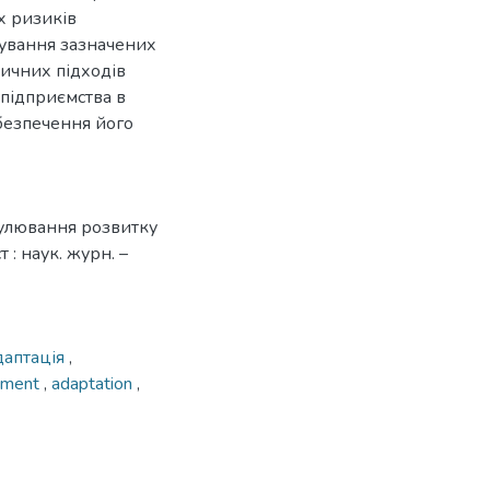
х ризиків
осування зазначених
ичних підходів
підприємства в
безпечення його
мулювання розвитку
 : наук. журн. –
даптація
,
pment
,
adaptation
,