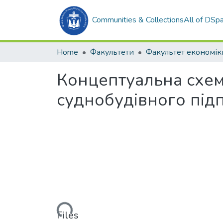
Communities & Collections
All of DSp
Home
Факультети
Концептуальна схем
суднобудівного під
Loading...
Files