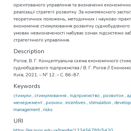
орієнтованого управління та визначенні економічни
реалізації стратегії розвитку. За комплексного заст
теоретичних положень, методичних і науково-практ
економічне стимулювання розвитку суднобудівного 
умовах невизначеності набуває ознак підсистеми за
стратегічного управління.
Description
Рогов, В. Г. Концептуальна схема економічного сти
суднобудівного підприємства / В. Г. Рогов // Економіст
Київ, 2021. – № 12. – С. 86–87.
Keywords
стимули
,
стимулювання
,
підприємство
,
розвиток
,
а
менеджмент
,
ризики
,
incentives
,
stimulation
,
develo
management
,
risks
URI
https://eir.nuos.edu.ua/handle/123456789/5420