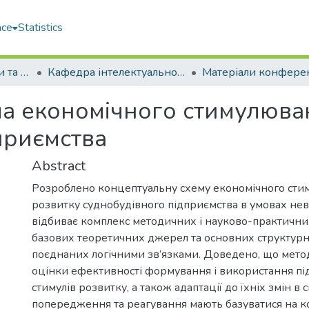
ace
Statistics
Факультет економіки та екології моря (ФЕЕМ)
Кафедра інтелектуальної цифрової економіки (ІЦЕ)
а економічного стимулюва
приємства
Abstract
Розроблено концептуальну схему економічного ст
розвитку суднобудівного підприємства в умовах нев
відбиває комплекс методичних і науково-практичних 
базових теоретичних джерел та основних структурн
поєднаних логічними зв’язками. Доведено, що мето
оцінки ефективності формування і використання п
стимулів розвитку, а також адаптації до їхніх змін в
попередження та реагування мають базуватися на ко