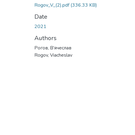
Rogov_V_(2).pdf
(336.33 KB)
Date
2021
Authors
Рогов, В’ячеслав
Rogov, Viacheslav