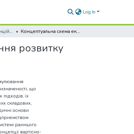
Log In
Матеріали конференцій (ІЦЕ)
Концептуальна схема економічного стимулювання розвитку суднобудівного підприємства
ння розвитку
имулювання
изначеності, що
підходів, їх
их складових,
дичні основи
ідприємством
 системі раннього
нцепції вартісно-