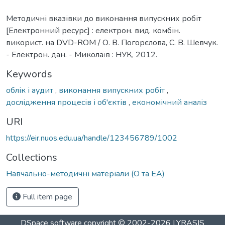
Методичні вказівки до виконання випускних робіт
[Електронний ресурс] : електрон. вид. комбін.
використ. на DVD-ROM / О. В. Погорєлова, С. В. Шевчук.
- Електрон. дан. - Миколаїв : НУК, 2012.
Keywords
облік і аудит
,
виконання випускних робіт
,
дослідження процесів і об'єктів
,
економічний аналіз
URI
https://eir.nuos.edu.ua/handle/123456789/1002
Collections
Навчально-методичні матеріали (О та ЕА)
Full item page
DSpace software
copyright © 2002-2026
LYRASIS