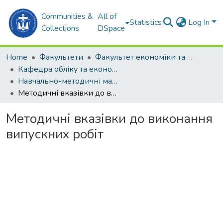
Communities &
All of
Statistics
Log In
Collections
DSpace
Home
Факультети
Факультет економіки та екології моря (ФЕЕМ)
Кафедра обліку та економічного аналізу (О та ЕА)
Навчально-методичні матеріали (О та ЕА)
Методичні вказівки до виконання випускних робіт
Методичні вказівки до виконання
випускних робіт