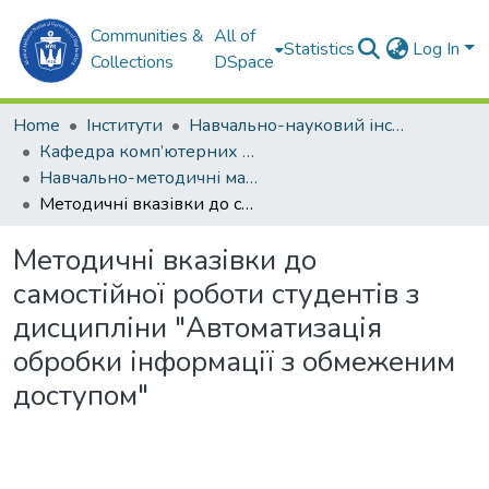
Communities &
All of
Statistics
Log In
Collections
DSpace
Home
Інститути
Навчально-науковий інститут автоматики та електротехніки (ННІАЕ)
Кафедра комп’ютерних технологій та інформаційної безпеки (КТІБ)
Навчально-методичні матеріали (КТІБ)
Методичні вказівки до самостійної роботи студентів з дисципліни "Автоматизація обробки інформації з обмеженим доступом"
Методичні вказівки до
самостійної роботи студентів з
дисципліни "Автоматизація
обробки інформації з обмеженим
доступом"