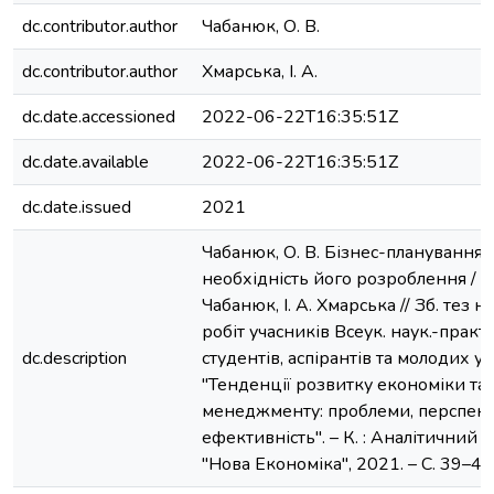
dc.contributor.author
Чабанюк, О. В.
dc.contributor.author
Хмарська, І. А.
dc.date.accessioned
2022-06-22T16:35:51Z
dc.date.available
2022-06-22T16:35:51Z
dc.date.issued
2021
Чабанюк, О. В. Бізнес-планування 
необхідність його розроблення / О.
Чабанюк, І. А. Хмарська // Зб. тез 
робіт учасників Всеук. наук.-практ.
dc.description
студентів, аспірантів та молодих у
"Тенденції розвитку економіки та
менеджменту: проблеми, перспект
ефективність". – К. : Аналітичний 
"Нова Економіка", 2021. – С. 39–42