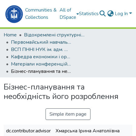
Communities &
All of
Statistics
Log In
Collections
DSpace
Home
Відокремлені структурні підрозділи НУК ім. адм. Макарова
Первомайський навчально-науковий інститут НУК ім. адм. Макарова (ПННІ НУК)
ВСП ПННІ НУК ім. адм. Макарова
Кафедра економіки і організації виробництва (ЕОВ)
Матеріали конференцій (ЕОВ)
Бізнес-планування та необхідність його розроблення
Бізнес-планування та
необхідність його розроблення
Simple item page
dc.contributor.advisor
Хмарська Ірина Анатоліївна