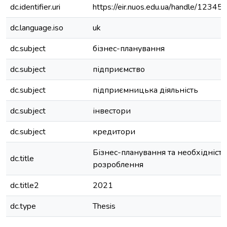
dc.identifier.uri
https://eir.nuos.edu.ua/handle/123
dc.language.iso
uk
dc.subject
бізнес-планування
dc.subject
підприємство
dc.subject
підприємницька діяльність
dc.subject
інвестори
dc.subject
кредитори
Бізнес-планування та необхідність
dc.title
розроблення
dc.title2
2021
dc.type
Thesis