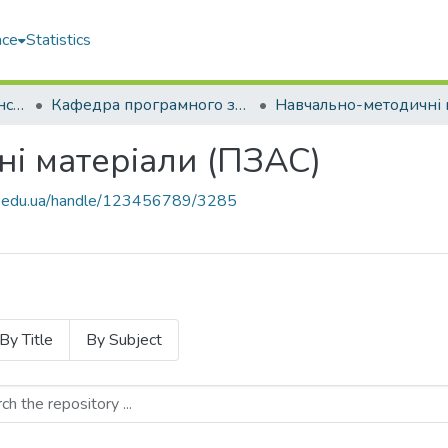
ace
Statistics
Навчально-науковий інститут комп'ютерних наук та управління проектами (ННІКНУП)
Кафедра програмного забезпечення автоматизованих систем (ПЗАС)
і матеріали (ПЗАС)
uos.edu.ua/handle/123456789/3285
By Title
By Subject