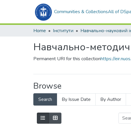
Communities & Collections
All of DSp
Home
Інститути
Навчально-методичн
Permanent URI for this collection
https://eir.n
Browse
Search
By Issue Date
By Author