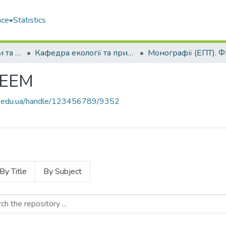
ace
Statistics
Факультет економіки та екології моря (ФЕЕМ)
Кафедра екології та природоохоронних технологій (ЕПТ)
Монографії (ЕПТ). 
ФЕЕМ
uos.edu.ua/handle/123456789/9352
By Title
By Subject