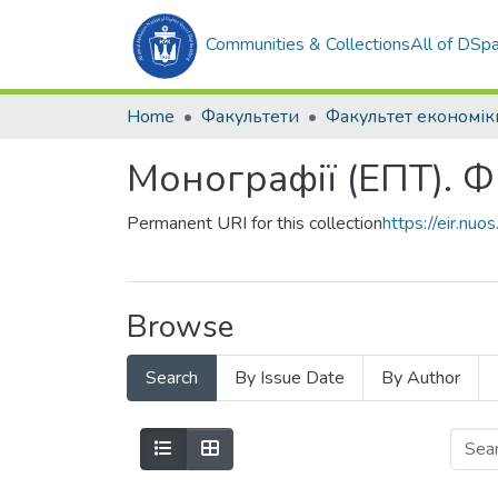
Communities & Collections
All of DSp
Home
Факультети
Монографії (ЕПТ). 
Permanent URI for this collection
https://eir.n
Browse
Search
By Issue Date
By Author