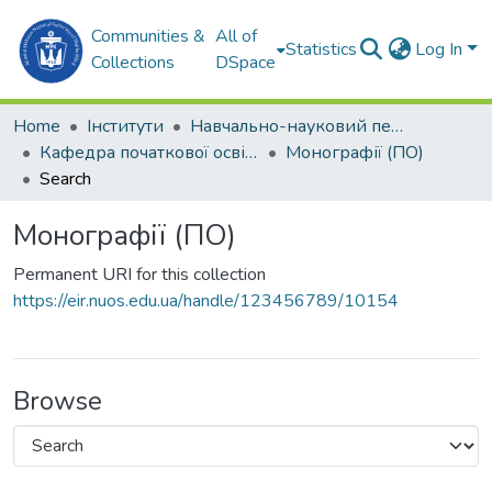
Communities &
All of
Statistics
Log In
Collections
DSpace
Home
Інститути
Навчально-науковий педагогічний інститут ім. В. О. Сухомлинського (ННПІ ім. В.О. Сухомлинського)
Кафедра початкової освіти (ПО)
Монографії (ПО)
Search
Монографії (ПО)
Permanent URI for this collection
https://eir.nuos.edu.ua/handle/123456789/10154
Browse