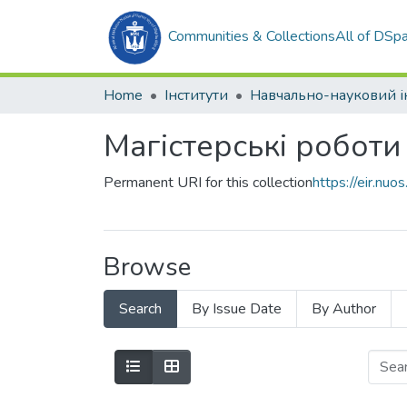
Communities & Collections
All of DSp
Home
Інститути
Магістерські роботи
Permanent URI for this collection
https://eir.n
Browse
Search
By Issue Date
By Author