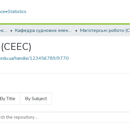
ace
Statistics
Навчально-науковий інститут автоматики та електротехніки (ННІАЕ)
Кафедра суднових електроенергетичних систем (СЕЕС)
 (СЕЕС)
uos.edu.ua/handle/123456789/9770
By Title
By Subject