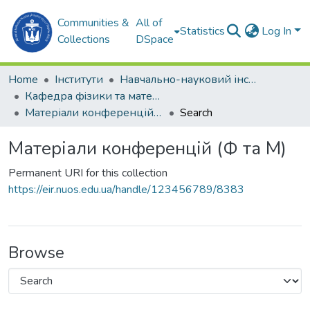
Communities &
All of
Statistics
Log In
Collections
DSpace
Home
Інститути
Навчально-науковий інститут комп'ютерних наук та управління проектами (ННІКНУП)
Кафедра фiзики та математики (Ф та М))
Матеріали конференцій (Ф та М)
Search
Матеріали конференцій (Ф та М)
Permanent URI for this collection
https://eir.nuos.edu.ua/handle/123456789/8383
Browse