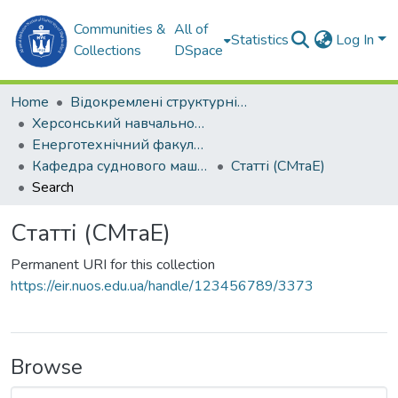
Communities &
All of
Statistics
Log In
Collections
DSpace
Home
Відокремлені структурні підрозділи НУК ім. адм. Макарова
Херсонський навчально-науковий інститут НУК ім. адм. Макарова (ХННІ НУК)
Енерготехнічний факультет
Кафедра суднового машинобудування та енергетики (СМтаЕ)
Статті (СМтаЕ)
Search
Статті (СМтаЕ)
Permanent URI for this collection
https://eir.nuos.edu.ua/handle/123456789/3373
Browse