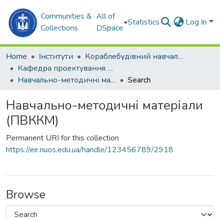
Communities &
All of
Statistics
Log In
Collections
DSpace
Home
Інститути
Кораблебудівний навчально-науковий інститут (КННІ)
Кафедра проектування та виробництва конструкцій із композиційних матеріалів (ПВККМ)
Навчально-методичні матеріали (ПВККМ)
Search
Навчально-методичні матеріали
(ПВККМ)
Permanent URI for this collection
https://eir.nuos.edu.ua/handle/123456789/2918
Browse